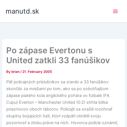
Skip
manutd.sk
to
content
Po zápase Evertonu s
United zatkli 33 fanúšikov
By
brian
/
21. February 2005
Päť policajných príslušníkov sa zranilo a 33 fanúšikov
skončilo za mrežami po tom, ako sa po sobotňajšom
zápase piateho kola anglického pohára vo futbale (FA
Cupu) Everton – Manchester United (0:2) strhla bitka
priaznivcov oboch táborov. Policajti sa snažili rozohnať
skupiny bojujúcich ľudí, ktorí vzápätí obrátili svoju
pozornosť a zlobu práve na nich. Hovorca polície oznámil,