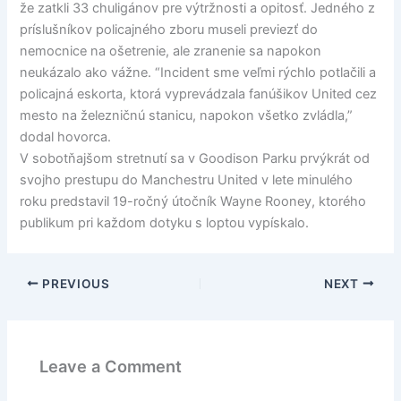
že zatkli 33 chuligánov pre výtržnosti a opitosť. Jedného z
príslušníkov policajného zboru museli previezť do
nemocnice na ošetrenie, ale zranenie sa napokon
neukázalo ako vážne. “Incident sme veľmi rýchlo potlačili a
policajná eskorta, ktorá vyprevádzala fanúšikov United cez
mesto na železničnú stanicu, napokon všetko zvládla,”
dodal hovorca.
V sobotňajšom stretnutí sa v Goodison Parku prvýkrát od
svojho prestupu do Manchestru United v lete minulého
roku predstavil 19-ročný útočník Wayne Rooney, ktorého
publikum pri každom dotyku s loptou vypískalo.
PREVIOUS
NEXT
Leave a Comment