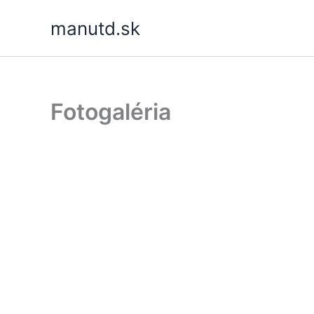
Skip
manutd.sk
to
content
Fotogaléria