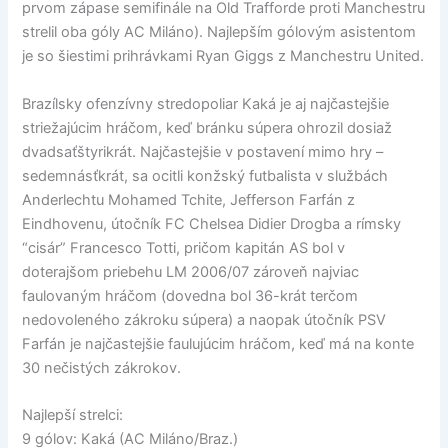
prvom zápase semifinále na Old Trafforde proti Manchestru
strelil oba góly AC Miláno). Najlepším gólovým asistentom
je so šiestimi prihrávkami Ryan Giggs z Manchestru United.
Brazílsky ofenzívny stredopoliar Kaká je aj najčastejšie
striežajúcim hráčom, keď bránku súpera ohrozil dosiaž
dvadsaťštyrikrát. Najčastejšie v postavení mimo hry –
sedemnásťkrát, sa ocitli konžský futbalista v službách
Anderlechtu Mohamed Tchite, Jefferson Farfán z
Eindhovenu, útočník FC Chelsea Didier Drogba a rímsky
“cisár” Francesco Totti, pričom kapitán AS bol v
doterajšom priebehu LM 2006/07 zároveň najviac
faulovaným hráčom (dovedna bol 36-krát terčom
nedovoleného zákroku súpera) a naopak útočník PSV
Farfán je najčastejšie faulujúcim hráčom, keď má na konte
30 nečistých zákrokov.
Najlepší strelci:
9 gólov: Kaká (AC Miláno/Braz.)