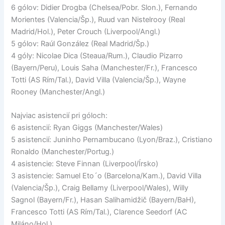
6 gólov: Didier Drogba (Chelsea/Pobr. Slon.), Fernando
Morientes (Valencia/Šp.), Ruud van Nistelrooy (Real
Madrid/Hol.), Peter Crouch (Liverpool/Angl.)
5 gólov: Raúl González (Real Madrid/Šp.)
4 góly: Nicolae Dica (Steaua/Rum.), Claudio Pizarro
(Bayern/Peru), Louis Saha (Manchester/Fr.), Francesco
Totti (AS Rím/Tal.), David Villa (Valencia/Šp.), Wayne
Rooney (Manchester/Angl.)
Najviac asistencií pri góloch:
6 asistencií: Ryan Giggs (Manchester/Wales)
5 asistencií: Juninho Pernambucano (Lyon/Braz.), Cristiano
Ronaldo (Manchester/Portug.)
4 asistencie: Steve Finnan (Liverpool/Írsko)
3 asistencie: Samuel Eto´o (Barcelona/Kam.), David Villa
(Valencia/Šp.), Craig Bellamy (Liverpool/Wales), Willy
Sagnol (Bayern/Fr.), Hasan Salihamidžič (Bayern/BaH),
Francesco Totti (AS Rím/Tal.), Clarence Seedorf (AC
Miláno/Hol.)