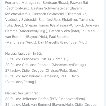
Fernando Menegazzo (Bordeaux/Braz.), Razvan Rat
(Šachťor/Rum.), Bastian Schweinsteiger (Bayern
Mníchov/Nem.), Olexandr Šovkovskij (Dinamo/Ukr.),
Viačeslav Sviderskij (Šachťor/Ukr.), Efstathios Tavlaridis
(Lille/Gréc.), Stjepan Tomas (Galatasaray/Chorv.), Jelle van
Damme (Anderlecht/Belg.), Patrick Vieira (Inter/Fr.), Mark
van Bommel (Bayern/Hol.), Paul Scholes
(Manchester/Angl.), Dirk Marcellis (Eindhoven/Hol.)
Najviac faulovaní hráči:
36 faulov: Francesco Totti (AS Rím/Tal.)
29 faulov: Cristiano Ronaldo (Manchester/Portug.)
27 faulov: Didier Drogba (Chelsea/Pobr. Slon.)
25 faulov: Ronaldinho (Barcelona/Braz.), Deco
(Barcelona/Portug.)
Najviac faulujúci hráči:
30 faulov: Jefferson Farfán (PSV Eindhoven/Peru)
25 faulov: Mark van Bommel (Bayern/Hol.), Didier Drogba