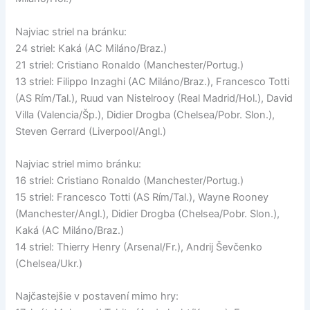
Najviac striel na bránku:
24 striel: Kaká (AC Miláno/Braz.)
21 striel: Cristiano Ronaldo (Manchester/Portug.)
13 striel: Filippo Inzaghi (AC Miláno/Braz.), Francesco Totti
(AS Rím/Tal.), Ruud van Nistelrooy (Real Madrid/Hol.), David
Villa (Valencia/Šp.), Didier Drogba (Chelsea/Pobr. Slon.),
Steven Gerrard (Liverpool/Angl.)
Najviac striel mimo bránku:
16 striel: Cristiano Ronaldo (Manchester/Portug.)
15 striel: Francesco Totti (AS Rím/Tal.), Wayne Rooney
(Manchester/Angl.), Didier Drogba (Chelsea/Pobr. Slon.),
Kaká (AC Miláno/Braz.)
14 striel: Thierry Henry (Arsenal/Fr.), Andrij Ševčenko
(Chelsea/Ukr.)
Najčastejšie v postavení mimo hry: