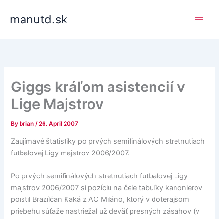
Skip
manutd.sk
to
content
Giggs kráľom asistencií v
Lige Majstrov
By
brian
/
26. April 2007
Zaujímavé štatistiky po prvých semifinálových stretnutiach
futbalovej Ligy majstrov 2006/2007.
Po prvých semifinálových stretnutiach futbalovej Ligy
majstrov 2006/2007 si pozíciu na čele tabuľky kanonierov
poistil Brazílčan Kaká z AC Miláno, ktorý v doterajšom
priebehu súťaže nastriežal už deväť presných zásahov (v