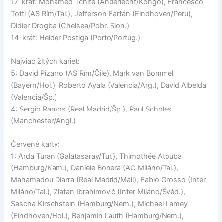
17-krát: Mohamed Tchite (Anderlecht/Kongo), Francesco
Totti (AS Rím/Tal.), Jefferson Farfán (Eindhoven/Peru),
Didier Drogba (Chelsea/Pobr. Slon.)
14-krát: Helder Postiga (Porto/Portug.)
Najviac žltých kariet:
5: David Pizarro (AS Rím/Čile), Mark van Bommel
(Bayern/Hol.), Roberto Ayala (Valencia/Arg.), David Albelda
(Valencia/Šp.)
4: Sergio Ramos (Real Madrid/Šp.), Paul Scholes
(Manchester/Angl.)
Červené karty:
1: Arda Turan (Galatasaray/Tur.), Thimothée Atouba
(Hamburg/Kam.), Daniele Bonera (AC Miláno/Tal.),
Mahamadou Diarra (Real Madrid/Mali), Fabio Grosso (Inter
Miláno/Tal.), Zlatan Ibrahimovič (Inter Miláno/Švéd.),
Sascha Kirschstein (Hamburg/Nem.), Michael Lamey
(Eindhoven/Hol.), Benjamin Lauth (Hamburg/Nem.),