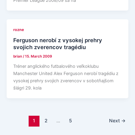
Premier League 2008/09 sa na
rozne
Ferguson nerobí z vysokej prehry
svojich zverencov tragédiu
brian
/
15. March 2009
Tréner anglického futbalového veľkoklubu
Manchester United Alex Ferguson nerobí tragédiu z
vysokej prehry svojich zverencov v sobotňajšom
šlágri 29. kola
1
2
…
5
Next
→