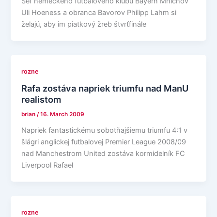
Šéf nemeckého futbalového klubu Bayern Mníchov
Uli Hoeness a obranca Bavorov Philipp Lahm si
želajú, aby im piatkový žreb štvrťfinále
rozne
Rafa zostáva napriek triumfu nad ManU
realistom
brian
/
16. March 2009
Napriek fantastickému sobotňajšiemu triumfu 4:1 v
šlágri anglickej futbalovej Premier League 2008/09
nad Manchestrom United zostáva kormidelník FC
Liverpool Rafael
rozne