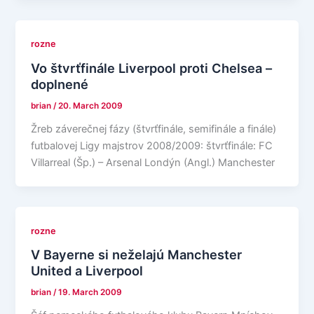
rozne
Vo štvrťfinále Liverpool proti Chelsea –
doplnené
brian
/
20. March 2009
Žreb záverečnej fázy (štvrťfinále, semifinále a finále)
futbalovej Ligy majstrov 2008/2009: štvrťfinále: FC
Villarreal (Šp.) – Arsenal Londýn (Angl.) Manchester
rozne
V Bayerne si neželajú Manchester
United a Liverpool
brian
/
19. March 2009