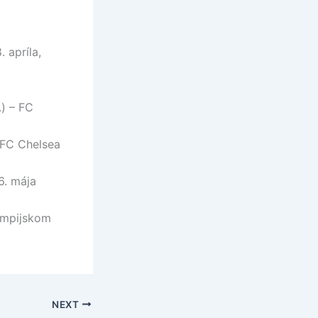
 apríla,
.) – FC
/FC Chelsea
6. mája
lympijskom
NEXT