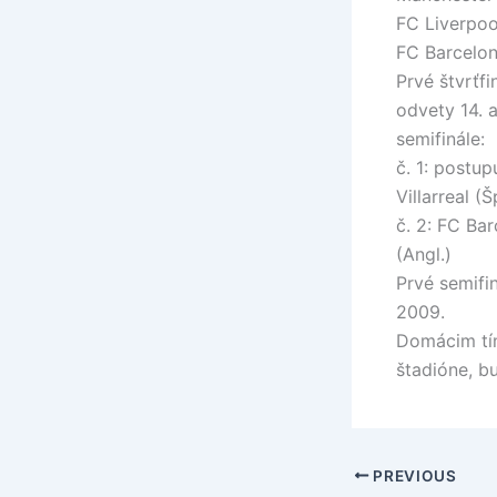
FC Liverpoo
FC Barcelon
Prvé štvrťf
odvety 14. a
semifinále:
č. 1: postu
Villarreal (
č. 2: FC Ba
(Angl.)
Prvé semifi
2009.
Domácim tím
štadióne, bu
PREVIOUS