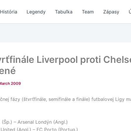
História
Legendy
Tabuľka
Team
Zápasy
rťfinále Liverpool proti Chels
ené
March 2009
nej fázy (štvrťfinále, semifinále a finále) futbalovej Ligy m
l (Šp.) – Arsenal Londýn (Angl.)
United (Angl.) – FC Porto (Portug.)