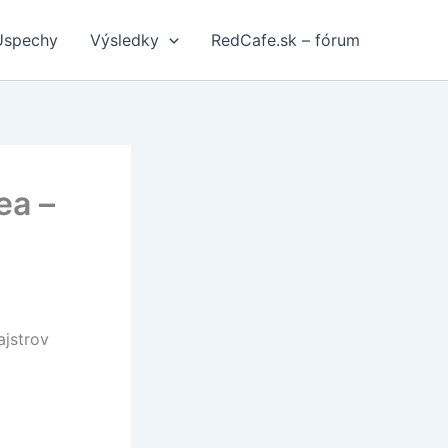
Úspechy
Výsledky
RedCafe.sk – fórum
ea –
ajstrov