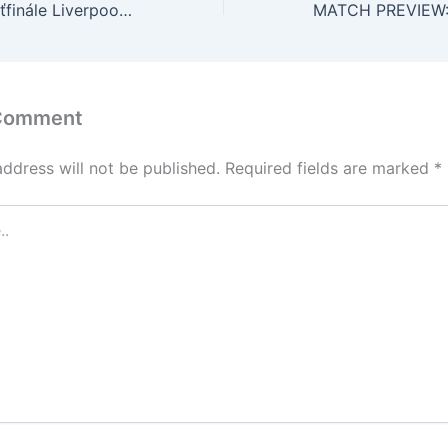
V anglickom štvrťfinále Liverpool proti Chelsea
 Comment
address will not be published.
Required fields are marked
*