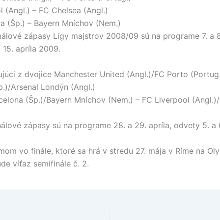
l (Angl.) – FC Chelsea (Angl.)
a (Šp.) – Bayern Mníchov (Nem.)
inálové zápasy Ligy majstrov 2008/09 sú na programe 7. a 8.
 15. apríla 2009.
pujúci z dvojice Manchester United (Angl.)/FC Porto (Portug
Šp.)/Arsenal Londýn (Angl.)
rcelona (Šp.)/Bayern Mníchov (Nem.) – FC Liverpool (Angl.)
nálové zápasy sú na programe 28. a 29. apríla, odvety 5. a 
om vo finále, ktoré sa hrá v stredu 27. mája v Ríme na O
de víťaz semifinále č. 2.