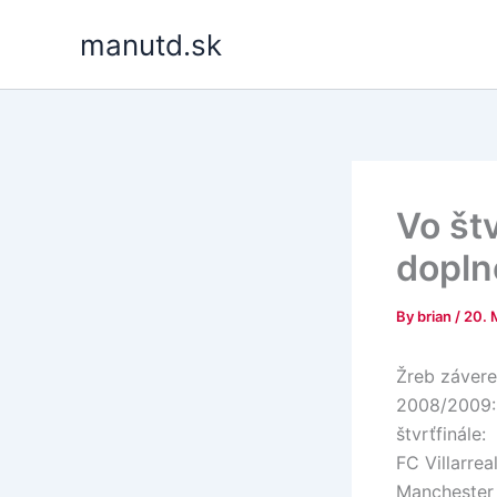
Skip
manutd.sk
to
content
Vo štv
dopln
By
brian
/
20. 
Žreb závereč
2008/2009:
štvrťfinále:
FC Villarrea
Manchester 