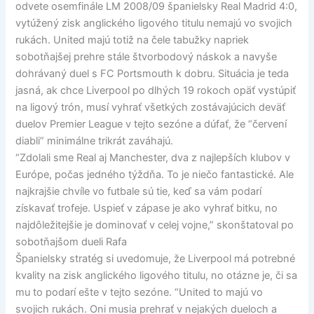
odvete osemfinále LM 2008/09 španielsky Real Madrid 4:0,
vytúžený zisk anglického ligového titulu nemajú vo svojich
rukách. United majú totiž na čele tabužky napriek
sobotňajšej prehre stále štvorbodový náskok a navyše
dohrávaný duel s FC Portsmouth k dobru. Situácia je teda
jasná, ak chce Liverpool po dlhých 19 rokoch opäť vystúpiť
na ligový trón, musí vyhrať všetkých zostávajúcich deväť
duelov Premier League v tejto sezóne a dúfať, že “červení
diabli” minimálne trikrát zaváhajú.
“Zdolali sme Real aj Manchester, dva z najlepších klubov v
Európe, počas jedného týždňa. To je niečo fantastické. Ale
najkrajšie chvíle vo futbale sú tie, keď sa vám podarí
získavať trofeje. Uspieť v zápase je ako vyhrať bitku, no
najdôležitejšie je dominovať v celej vojne,” skonštatoval po
sobotňajšom dueli Rafa
Španielsky stratég si uvedomuje, že Liverpool má potrebné
kvality na zisk anglického ligového titulu, no otázne je, či sa
mu to podarí ešte v tejto sezóne. “United to majú vo
svojich rukách. Oni musia prehrať v nejakých dueloch a