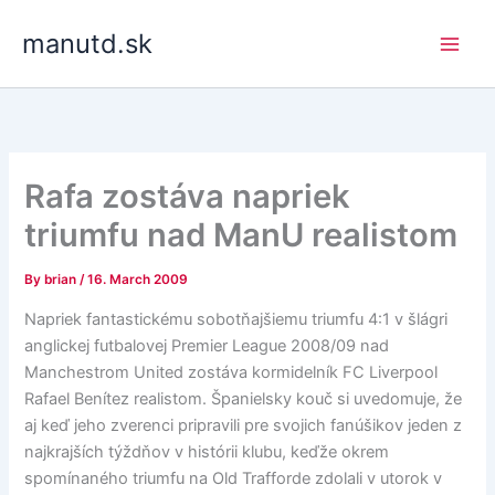
Skip
manutd.sk
to
content
Rafa zostáva napriek
triumfu nad ManU realistom
By
brian
/
16. March 2009
Napriek fantastickému sobotňajšiemu triumfu 4:1 v šlágri
anglickej futbalovej Premier League 2008/09 nad
Manchestrom United zostáva kormidelník FC Liverpool
Rafael Benítez realistom. Španielsky kouč si uvedomuje, že
aj keď jeho zverenci pripravili pre svojich fanúšikov jeden z
najkrajších týždňov v histórii klubu, keďže okrem
spomínaného triumfu na Old Trafforde zdolali v utorok v