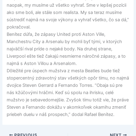
naopak, my musíme už všetko vyhrať. Sme v lepšej pozícii
ako sme boli, ale stále som realista. My sa teraz musíme
sústrediť najmä na svoje výkony a vyhrať všetko, čo sa dá,”
pokračoval.
Benítez dúfa, že zápasy United proti Aston Ville,
Manchestru City a Arsenalu by mohli byť tými, v ktorých
najväčší rival príde o nejaké body. Na druhej strane,
Liverpool ešte tiež čakajú nesmierne náročné zápasy, a to
najmä s Aston Villou a Arsenalom.
Dôležité pre úspech mužstva z mesta Beatles bude tiež
stopercentný zdravotný stav všetkých opôr tímu, no najmä
dvojice Steven Gerrard a Fernando Torres. “Obaja sú pre
nás kžúčovými hráčmi. Keď sú spolu na ihrisku, celé
mužstvo je sebavedomejšie. Zvyšok tímu totiž vie, že práve
Steven a Fernando dokážu v akomkoľvek okamihu zmeniť
priebeh duelu v náš prospech,” dodal Rafael Benítez.
PREVIOUS
NEXT