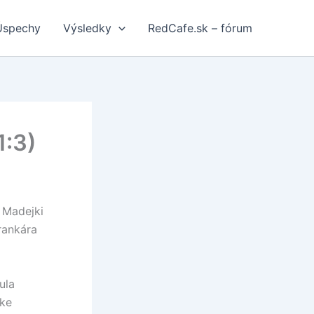
Úspechy
Výsledky
RedCafe.sk – fórum
1:3)
 Madejki
rankára
ula
čke