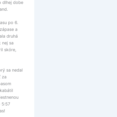
o dlhej dobe
nand.
pasu po 6.
 zápase a
žala druhá
 nej sa
il skóre,
orý sa nedal
ť za
 pasom
kabátil
iestnenou
e 5:57
as!