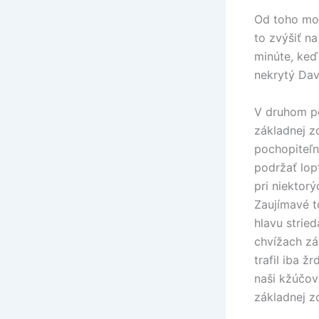
Od toho mom
to zvýšiť na
minúte, keď
nekrytý Dav
V druhom po
základnej z
pochopiteľn
podržať lop
pri niektor
Zaujímavé t
hlavu stried
chvížach zá
trafil iba 
naši kžúčov
základnej z