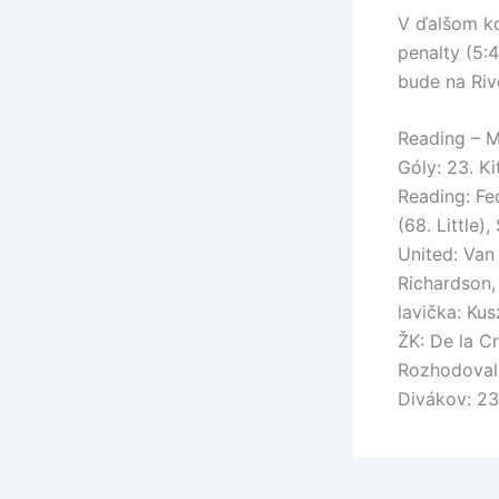
V ďalšom ko
penalty (5:
bude na Riv
Reading – M
Góly: 23. Ki
Reading: Fe
(68. Little),
United: Van 
Richardson,
lavička: Ku
ŽK: De la Cr
Rozhodoval
Divákov: 23