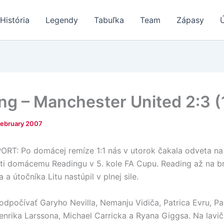
História
Legendy
Tabuľka
Team
Zápasy
ng – Manchester United 2:3 (
February 2007
T: Po domácej remíze 1:1 nás v utorok čakala odveta na
ti domácemu Readingu v 5. kole FA Cupu. Reading až na b
 útočníka Litu nastúpil v plnej sile.
odpočívať Garyho Nevilla, Nemanju Vidiča, Patrica Evru, Pa
enrika Larssona, Michael Carricka a Ryana Giggsa. Na lavi