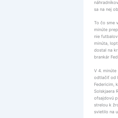
náhradníkov
sa na nej ob
To čo sme vi
minúte prep
nie futbalov
minúta, lopt
dostal na k
brankár Fed
V 4. minúte
odtlačiť od
Federicim, 
Solskjaera 
ofsajdovú p
strelou k ž
svietilo na