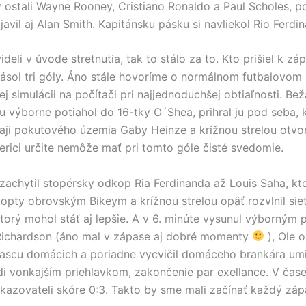
 ostali Wayne Rooney, Cristiano Ronaldo a Paul Scholes, p
javil aj Alan Smith. Kapitánsku pásku si navliekol Rio Ferdi
deli v úvode stretnutia, tak to stálo za to. Kto prišiel k zá
ásol tri góly. Áno stále hovoríme o normálnom futbalovom
ej simulácii na počítači pri najjednoduchšej obtiaľnosti. Be
u výborne potiahol do 16-tky O´Shea, prihral ju pod seba, k
raji pokutového územia Gaby Heinze a krížnou strelou otvor
erici určite nemôže mať pri tomto góle čisté svedomie.
 zachytil stopérsky odkop Ria Ferdinanda až Louis Saha, kt
 lopty obrovským Bikeym a krížnou strelou opäť rozvlnil sie
ktorý mohol stáť aj lepšie. A v 6. minúte vysunul výborným
Richardson (áno mal v zápase aj dobré momenty
), Ole o
ascu domácich a poriadne vycvičil domáceho brankára um
rdi vonkajším priehlavkom, zakončenie par exellance. V čas
 ukazovateli skóre 0:3. Takto by sme mali začínať každý záp