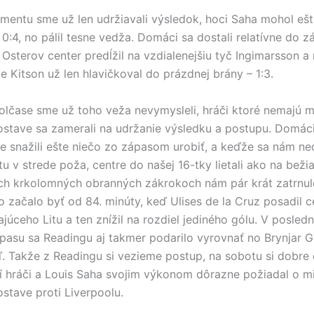
entu sme už len udržiavali výsledok, hoci Saha mohol ešt
 0:4, no pálil tesne vedža. Domáci sa dostali relatívne do z
 Osterov center predĺžil na vzdialenejšiu tyč Ingimarsson a
e Kitson už len hlavičkoval do prázdnej brány – 1:3.
lčase sme už toho veža nevymysleli, hráči ktoré nemajú m
ostave sa zamerali na udržanie výsledku a postupu. Domác
e snažili ešte niečo zo zápasom urobiť, a keďže sa nám ned
tu v strede poža, centre do našej 16-tky lietali ako na bež
ých krkolomných obranných zákrokoch nám pár krát zatrnul
o začalo byť od 84. minúty, keď Ulises de la Cruz posadil c
ajúceho Litu a ten znížil na rozdiel jediného gólu. V posled
pasu sa Readingu aj takmer podarilo vyrovnať no Brynjar 
žrď. Takže z Readingu si vezieme postup, na sobotu si dobre
í hráči a Louis Saha svojim výkonom dôrazne požiadal o m
ostave proti Liverpoolu.