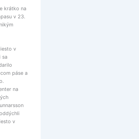
e krátko na
ápasu v 23.
 nikým
iesto v
i sa
arilo
iacom páse a
o.
enter na
ných
Gunnarsson
 oddýchli
iesto v