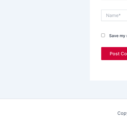
Name*
Save my n
Copy