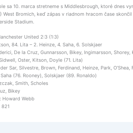
le sa 10. marca stretneme s Middlesbrough, ktoré dnes vyr
4) West Bromich, keď zápas v riadnom hracom čase skončil 1
erside Stadium.
anchester United 2:3 (1:3)
tson, 84. Lita – 2. Heinze, 4. Saha, 6. Solskjaer
derici, De la Cruz, Gunnarsson, Bikey, Ingimarsson, Shorey,
 Sidwell, Oster, Kitson, Doyle (71. Lita)
der Sar, Silvestre, Brown, Ferdinand, Heinze, Park, O’Shea, F
 Saha (76. Rooney), Solskjaer (89. Ronaldo)
szczak, Smith, Scholes
uz, Bikey
: Howard Webb
 821