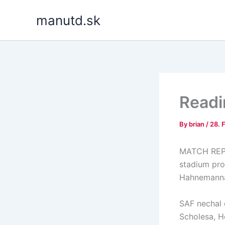
Skip
manutd.sk
to
content
Readi
By
brian
/
28. 
MATCH REPOR
stadium pro
Hahnemanna a
SAF nechal 
Scholesa, H