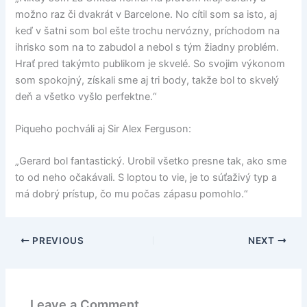
možno raz či dvakrát v Barcelone. No cítil som sa isto, aj
keď v šatni som bol ešte trochu nervózny, príchodom na
ihrisko som na to zabudol a nebol s tým žiadny problém.
Hrať pred takýmto publikom je skvelé. So svojim výkonom
som spokojný, získali sme aj tri body, takže bol to skvelý
deň a všetko vyšlo perfektne.“
Piqueho pochváli aj Sir Alex Ferguson:
„Gerard bol fantastický. Urobil všetko presne tak, ako sme
to od neho očakávali. S loptou to vie, je to súťaživý typ a
má dobrý prístup, čo mu počas zápasu pomohlo.“
PREVIOUS
NEXT
Leave a Comment