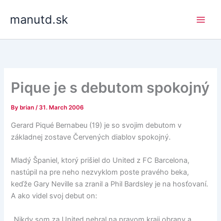
Skip
manutd.sk
to
content
Pique je s debutom spokojný
By
brian
/
31. March 2006
Gerard Piqué Bernabeu (19) je so svojim debutom v
základnej zostave Červených diablov spokojný.
Mladý Španiel, ktorý prišiel do United z FC Barcelona,
nastúpil na pre neho nezvyklom poste pravého beka,
keďže Gary Neville sa zranil a Phil Bardsley je na hosťovaní.
A ako videl svoj debut on:
„Nikdy som za United nehral na pravom kraji obrany a