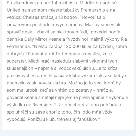
Po víkendovej prehre 1:4 na ihrisku Middlesbrough sú
United na siedmom mieste tabužky Premiership a na
vedúcu Chelsea strácajú 13 bodov. “Hovorí sa o
januárovom príchode nových hráčov. Mali by sme však
spraviť opak – zbaviť sa niektorých ľudí,” povedal podľa
denníka Daily Mirror Keane a “vyzdvihol” najmä výkony Ria
Ferdinanda. “Niekto zarába 120 000 libier za týždeň, zahrá
dobrých 20 minút proti Tottenhamu a myslí si, že je
superstar. Mladí hráči nasledujú slabými výkonmi tých
skúsenejších – neplnia si vodcovskú úlohu. Je to kríza
pozitívnych vzorov. Situácia v klube vyzerá tak, ako keby si
pochvalu zasluhovala zlá hra. Možno je to vec, ktorú by
som mal urobiť, keď sa vrátim do zostavy – hrať zle,”
povedal Keane a netajil nepríjemné prekvapenie z výkonu a
výsledku na Riverside: “Už som chorý z toho pohľadu a
spoluhráči sú zase chorí z toho, či si odo mňa vždy
vypočujú. Ponižujú klub, trénera aj fanúšikov.”