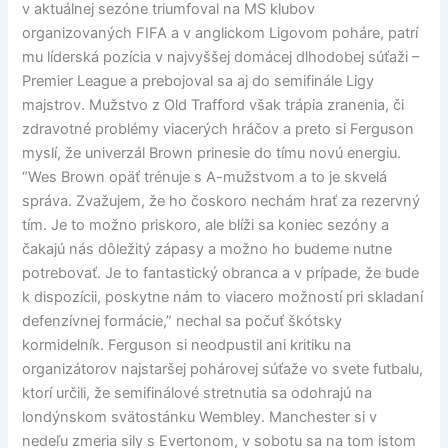
v aktuálnej sezóne triumfoval na MS klubov
organizovaných FIFA a v anglickom Ligovom poháre, patrí
mu líderská pozícia v najvyššej domácej dlhodobej súťaži –
Premier League a prebojoval sa aj do semifinále Ligy
majstrov. Mužstvo z Old Trafford však trápia zranenia, či
zdravotné problémy viacerých hráčov a preto si Ferguson
myslí, že univerzál Brown prinesie do tímu novú energiu.
“Wes Brown opäť trénuje s A-mužstvom a to je skvelá
správa. Zvažujem, že ho čoskoro nechám hrať za rezervný
tím. Je to možno priskoro, ale blíži sa koniec sezóny a
čakajú nás dôležitý zápasy a možno ho budeme nutne
potrebovať. Je to fantastický obranca a v prípade, že bude
k dispozícii, poskytne nám to viacero možností pri skladaní
defenzívnej formácie,” nechal sa počuť škótsky
kormidelník. Ferguson si neodpustil ani kritiku na
organizátorov najstaršej pohárovej súťaže vo svete futbalu,
ktorí určili, že semifinálové stretnutia sa odohrajú na
londýnskom svätostánku Wembley. Manchester si v
nedeľu zmeria sily s Evertonom, v sobotu sa na tom istom