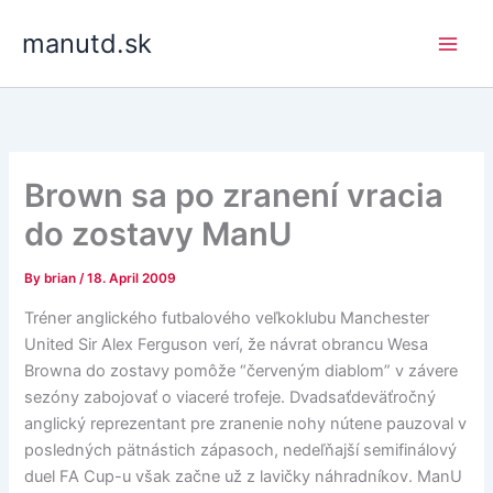
Skip
manutd.sk
to
content
Brown sa po zranení vracia
do zostavy ManU
By
brian
/
18. April 2009
Tréner anglického futbalového veľkoklubu Manchester
United Sir Alex Ferguson verí, že návrat obrancu Wesa
Browna do zostavy pomôže “červeným diablom” v závere
sezóny zabojovať o viaceré trofeje. Dvadsaťdeväťročný
anglický reprezentant pre zranenie nohy nútene pauzoval v
posledných pätnástich zápasoch, nedeľňajší semifinálový
duel FA Cup-u však začne už z lavičky náhradníkov. ManU