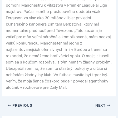
pomohli Manchestru k víťazstvu v Premier League aj Lige
majstrov. Počas letného prestupového obdobia však
Ferguson za viac ako 30 miliónov libier priviedol
bulharského kanoniera Dimitara Berbatova, ktorý má
momentálne prednosť pred Tévezom. „Táto sezóna je
zatiaľ pre mňa veľmi náročná a komplikovaná, mám naozaj
veľkú konkurenciu. Manchester má jednu z
najtalentovanejších ofenzívnych línií v Európe a tréner sa
rozhodol, že nemôžeme hrať všetci spolu. O mojej situácii
som sa s koučom rozprával, s tým nemám žiadny problém.
Ubezpečil som ho, že som tu šťastný, pokojný a určite si
nehľadám žiadny iný klub. Vo futbale musíte byť trpezlivý.
Verím, že moja šanca čoskoro príde,“ povedal agentínsky
útočník v rozhovore pre Daily Mail.
PREVIOUS
NEXT