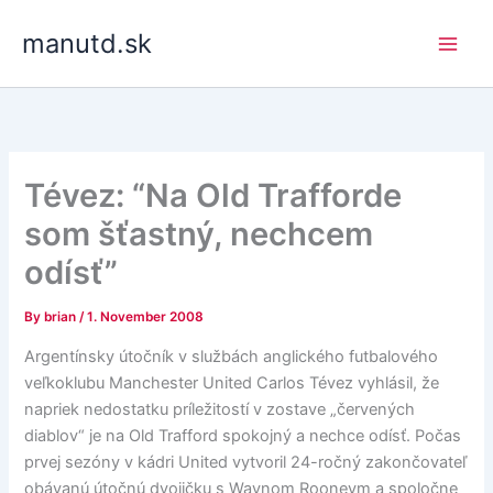
Skip
manutd.sk
to
content
Tévez: “Na Old Trafforde
som šťastný, nechcem
odísť”
By
brian
/
1. November 2008
Argentínsky útočník v službách anglického futbalového
veľkoklubu Manchester United Carlos Tévez vyhlásil, že
napriek nedostatku príležitostí v zostave „červených
diablov“ je na Old Trafford spokojný a nechce odísť. Počas
prvej sezóny v kádri United vytvoril 24-ročný zakončovateľ
obávanú útočnú dvojičku s Waynom Rooneym a spoločne