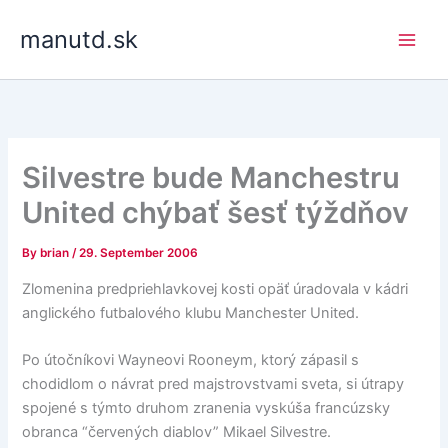
Skip
manutd.sk
to
content
Silvestre bude Manchestru
United chýbať šesť týždňov
By
brian
/
29. September 2006
Zlomenina predpriehlavkovej kosti opäť úradovala v kádri
anglického futbalového klubu Manchester United.
Po útočníkovi Wayneovi Rooneym, ktorý zápasil s
chodidlom o návrat pred majstrovstvami sveta, si útrapy
spojené s týmto druhom zranenia vyskúša francúzsky
obranca “červených diablov” Mikael Silvestre.