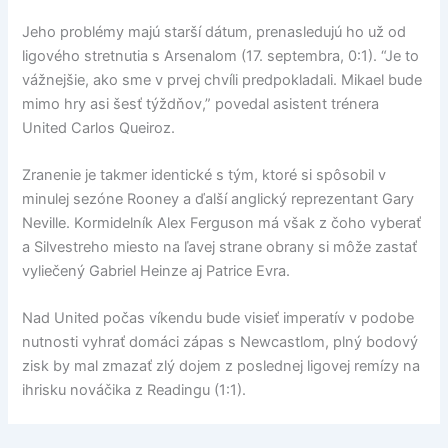
Jeho problémy majú starší dátum, prenasledujú ho už od
ligového stretnutia s Arsenalom (17. septembra, 0:1). “Je to
vážnejšie, ako sme v prvej chvíli predpokladali. Mikael bude
mimo hry asi šesť týždňov,” povedal asistent trénera
United Carlos Queiroz.
Zranenie je takmer identické s tým, ktoré si spôsobil v
minulej sezóne Rooney a ďalší anglický reprezentant Gary
Neville. Kormidelník Alex Ferguson má však z čoho vyberať
a Silvestreho miesto na ľavej strane obrany si môže zastať
vyliečený Gabriel Heinze aj Patrice Evra.
Nad United počas víkendu bude visieť imperatív v podobe
nutnosti vyhrať domáci zápas s Newcastlom, plný bodový
zisk by mal zmazať zlý dojem z poslednej ligovej remízy na
ihrisku nováčika z Readingu (1:1).