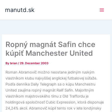
Skip
manutd.sk
to
content
Ropný magnát Safin chce
kúpiť Manchester United
By
brian
/
29. December 2003
Roman Abramovič možno neostane jediným ruským
vlastníkom klubu najvyššej anglickej futbalovej súťaže.
Podľa denníka Daily Telegraph sa o kúpu Manchestru
United zaujíma ropný magnát Ralif Safin. Majoritným
vlastníkom majstrovského tímu z Old Traffordu je
holdingová spoločnosť Cubic Expression, ktorá disponuje
24,24% akcií. Abramovič kúpil tento rok v lete londýnsky