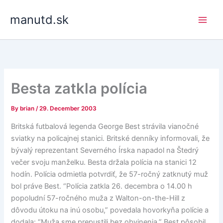
Skip
manutd.sk
to
content
Besta zatkla polícia
By
brian
/
29. December 2003
Britská futbalová legenda George Best strávila vianočné
sviatky na policajnej stanici. Britské denníky informovali, že
bývalý reprezentant Severného Írska napadol na Štedrý
večer svoju manželku. Besta držala polícia na stanici 12
hodín. Polícia odmietla potvrdiť, že 57-ročný zatknutý muž
bol práve Best. “Polícia zatkla 26. decembra o 14.00 h
popoludní 57-ročného muža z Walton-on-the-Hill z
dôvodu útoku na inú osobu,” povedala hovorkyňa polície a
dodala: “Muža sme prepustili bez obvinenia.” Best pôsobil