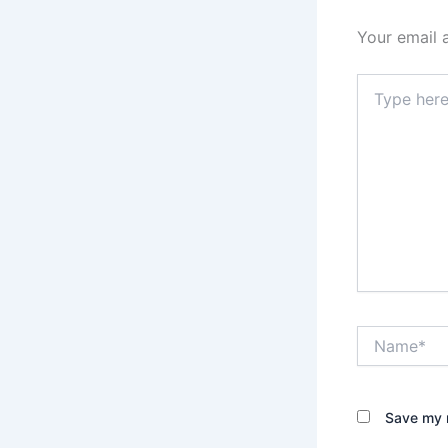
Your email 
Type
here..
Name*
Save my n