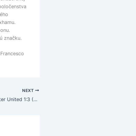
poločenstva
kého
exhamu.
tonu.
ú značku.
 Francesco
NEXT
Wigan – Manchester United 1:3 (1:0)