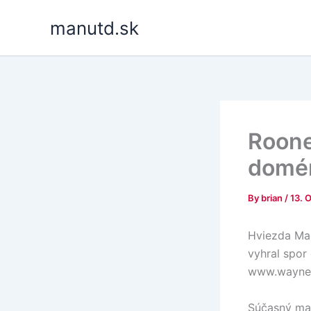
Skip
manutd.sk
to
content
Roone
domé
By
brian
/
13. 
Hviezda Man
vyhral spor 
www.wayne
Súčasný maj