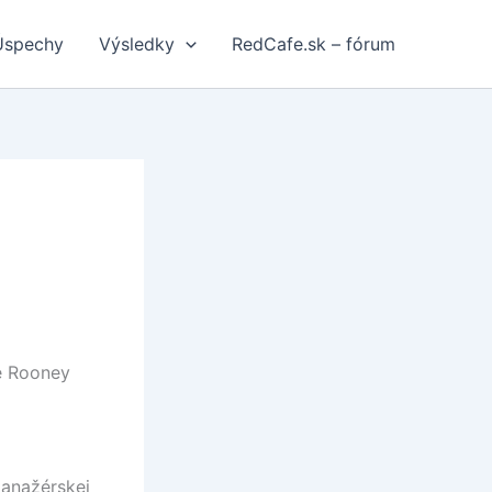
Úspechy
Výsledky
RedCafe.sk – fórum
e Rooney
manažérskej