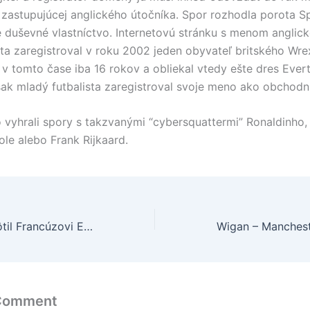
 zastupujúcej anglického útočníka. Spor rozhodla porota S
 duševné vlastníctvo. Internetovú stránku s menom anglic
ta zaregistroval v roku 2002 jeden obyvateľ britského Wr
v tomto čase iba 16 rokov a obliekal vtedy ešte dres Ever
ak mladý futbalista zaregistroval svoje meno ako obchodn
 vyhrali spory s takzvanými “cybersquattermi” Ronaldinho,
ole alebo Frank Rijkaard.
Škót Ferguson nôtil Francúzovi Evrovi marseillaisu
 Comment