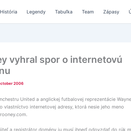
História
Legendy
Tabuľka
Team
Zápasy
y vyhral spor o internetovú
nu
October 2006
chestru United a anglickej futbalovej reprezentácie Wayn
o vlastníctvo internetovej adresy, ktorá nesie jeho meno
rooney.com.
iteľ a registrátor domény ju musí ihneď odovzdať do rúk 