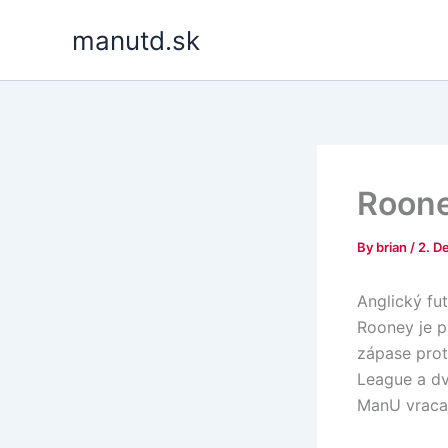
Skip
manutd.sk
to
content
Roone
By
brian
/
2. D
Anglický fu
Rooney je p
zápase prot
League a dv
ManU vracaj