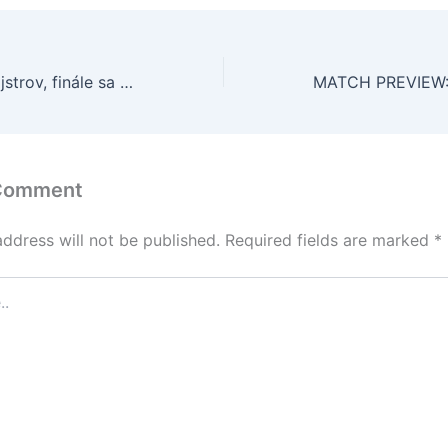
Zmeny v Lige majstrov, finále sa bude hrávať v sobotu
 Comment
address will not be published.
Required fields are marked
*