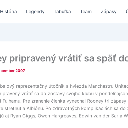
História
Legendy
Tabuľka
Team
Zápasy
y pripravený vrátiť sa späť d
ecember 2007
tbalový reprezentačný útočník a hviezda Manchestru Unit
ripravený vrátiť sa do zostavy svojho klubu v pondelňajšo
i Fulhamu. Pre zranenie členka vynechal Rooney tri zápasy
e stretnutia Albiónu. Po zdravotných komplikáciách sa do
ú aj Ryan Giggs, Owen Hargreaves, Edwin van der Sar a W