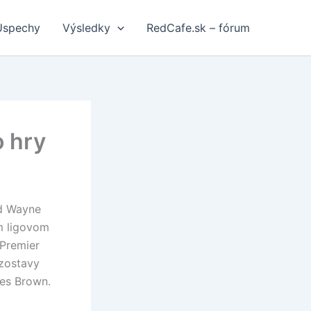
Úspechy
Výsledky
RedCafe.sk – fórum
o hry
ed Wayne
m ligovom
 Premier
 zostavy
es Brown.