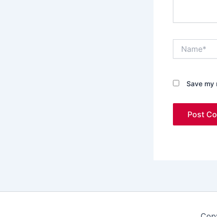
Name*
Save my n
Copy