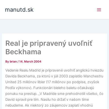
Skip
manutd.sk
to
content
Real je pripravený uvoľniť
Beckhama
By
brian
/
14. March 2004
Vedenie Realu Madrid je pripravené uvoľniť anglickú hviezdu
Davida Beckhama, za ktorú v júli 2003 zaplatilo Manchestru
United 25 miliónov libier (17 miliónov po podpise, zvyšok
Podľa výkonov). Funkcionári bieleho baletu očakávajú
ponuku na prestup. „V Madride sme prehodnotili všetko, čo
David spravil pre tím. Nasilu ho držať v našom tíme
nebudeme. Ak niektorý zo záujemcov zaplatí vhodnú