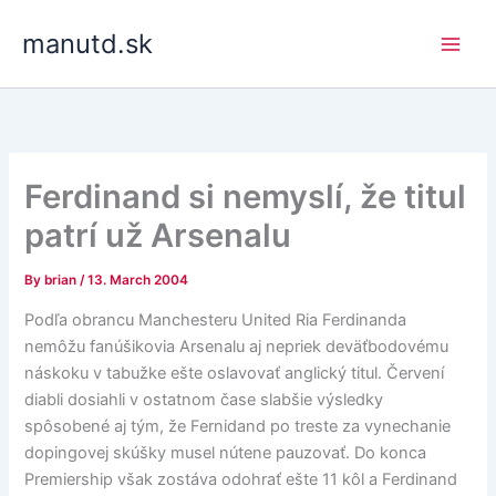
Skip
manutd.sk
to
content
Ferdinand si nemyslí, že titul
patrí už Arsenalu
By
brian
/
13. March 2004
Podľa obrancu Manchesteru United Ria Ferdinanda
nemôžu fanúšikovia Arsenalu aj nepriek deväťbodovému
náskoku v tabužke ešte oslavovať anglický titul. Červení
diabli dosiahli v ostatnom čase slabšie výsledky
spôsobené aj tým, že Fernidand po treste za vynechanie
dopingovej skúšky musel nútene pauzovať. Do konca
Premiership však zostáva odohrať ešte 11 kôl a Ferdinand