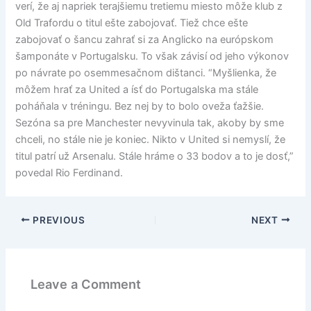
verí, že aj napriek terajšiemu tretiemu miesto môže klub z
Old Trafordu o titul ešte zabojovať. Tiež chce ešte
zabojovať o šancu zahrať si za Anglicko na európskom
šamponáte v Portugalsku. To však závisí od jeho výkonov
po návrate po osemmesačnom dištanci. “Myšlienka, že
môžem hrať za United a ísť do Portugalska ma stále
poháňala v tréningu. Bez nej by to bolo oveža ťažšie.
Sezóna sa pre Manchester nevyvinula tak, akoby by sme
chceli, no stále nie je koniec. Nikto v United si nemyslí, že
titul patrí už Arsenalu. Stále hráme o 33 bodov a to je dosť,”
povedal Rio Ferdinand.
PREVIOUS
NEXT
Leave a Comment