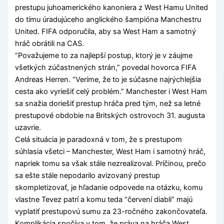
prestupu juhoamerického kanoniera z West Hamu United
do tímu úradujúceho anglického šampióna Manchestru
United. FIFA odporučila, aby sa West Ham a samotný
hráč obrátili na CAS.
“Považujeme to za najlepší postup, ktorý je v záujme
všetkých zúčastnených strán,” povedal hovorca FIFA
Andreas Herren. “Veríme, že to je súčasne najrýchlejšia
cesta ako vyriešiť celý problém.” Manchester i West Ham
sa snažia doriešiť prestup hráča pred tým, než sa letné
prestupové obdobie na Britských ostrovoch 31. augusta
uzavrie.
Celá situácia je paradoxná v tom, že s prestupom
súhlasia všetci – Manchester, West Ham i samotný hráč,
napriek tomu sa však stále nezrealizoval. Príčinou, prečo
sa ešte stále nepodarilo avizovaný prestup
skompletizovať, je hľadanie odpovede na otázku, komu
vlastne Tevez patrí a komu teda “červení diabli” majú
vyplatiť prestupovú sumu za 23-ročného zakončovateľa.
Komplikácia spočíva v tom, že práva na hráča West