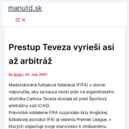
Skip
manutd.sk
to
content
Prestup Teveza vyrieši asi
až arbitráž
By
brian
/
24. July 2007
Medzinárodná futbalová federácia (FIFA) v utorok
odporučila, aby sa kauza okolo práv na argentínskeho
útočníka Carlosa Teveza dostala až pred Športový
arbitrážny súd (CAS).
Právnické oddelenie FIFA rozposlalo listy Anglickej
futbalovej asociácii (FA) aj vedeniu Premier League, v
ktorých objasňuje svoje stanovisko k ohlásenému