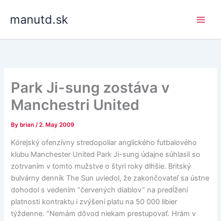
Skip
manutd.sk
to
content
Park Ji-sung zostáva v
Manchestri United
By
brian
/
2. May 2009
Kórejský ofenzívny stredopoliar anglického futbalového
klubu Manchester United Park Ji-sung údajne súhlasil so
zotrvaním v tomto mužstve o štyri roky dlhšie. Britský
bulvárny denník The Sun uviedol, že zakončovateľ sa ústne
dohodol s vedením “červených diablov” na predĺžení
platnosti kontraktu i zvýšení platu na 50 000 libier
týždenne. “Nemám dôvod niekam prestupovať. Hrám v