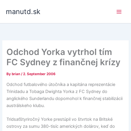
Skip
manutd.sk
to
content
Odchod Yorka vytrhol tím
FC Sydney z finančnej krízy
By
brian
/
2. September 2006
Odchod futbalového útočníka a kapitána reprezentácie
Trinidadu a Tobaga Dwighta Yorka z FC Sydney do
anglického Sunderlandu dopomohol k finančnej stabilizácii
austrálskeho klubu.
Tridsaťštyriročný Yorke prestúpil vo štvrtok na Britské
ostrovy za sumu 380-tisíc amerických dolárov, keď do