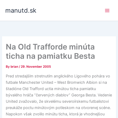
Skip
manutd.sk
to
content
Na Old Trafforde minúta
ticha na pamiatku Besta
By
brian
/
29. November 2005
Pred stredajším stretnutím anglického Ligového pohára vo
futbale Manchester United – West Bromwich Albion si na
štadióne Old Trafford uctia minútou ticha pamiatku
bývalého hráča “červených diablov” Georga Besta. Vedenie
United zvažovalo, že skvelému severoírskemu futbalistovi
preukáže poctu minútovým potleskom na otvorenej scéne.
Napokon však zvolilo minútu ticha, ktorá je vhodnejšou