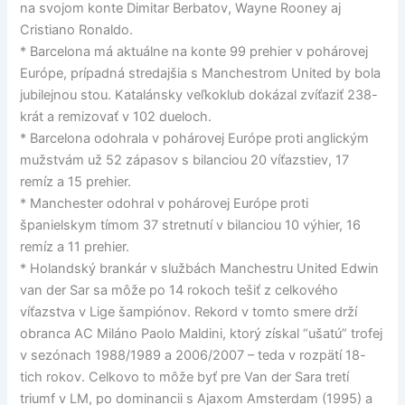
na svojom konte Dimitar Berbatov, Wayne Rooney aj
Cristiano Ronaldo.
* Barcelona má aktuálne na konte 99 prehier v pohárovej
Európe, prípadná stredajšia s Manchestrom United by bola
jubilejnou stou. Katalánsky veľkoklub dokázal zvíťaziť 238-
krát a remizovať v 102 dueloch.
* Barcelona odohrala v pohárovej Európe proti anglickým
mužstvám už 52 zápasov s bilanciou 20 víťazstiev, 17
remíz a 15 prehier.
* Manchester odohral v pohárovej Európe proti
španielskym tímom 37 stretnutí v bilanciou 10 výhier, 16
remíz a 11 prehier.
* Holandský brankár v službách Manchestru United Edwin
van der Sar sa môže po 14 rokoch tešiť z celkového
víťazstva v Lige šampiónov. Rekord v tomto smere drží
obranca AC Miláno Paolo Maldini, ktorý získal “ušatú” trofej
v sezónach 1988/1989 a 2006/2007 – teda v rozpätí 18-
tich rokov. Celkovo to môže byť pre Van der Sara tretí
triumf v LM, po dominancii s Ajaxom Amsterdam (1995) a