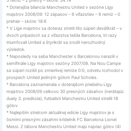
5 remíz – 2 prehry – skóre: 34:14
* Doterajšia bilancia Manchestru United v sezóne Ligy
majstrov 2008/09: 12 zápasov – 6 víťazstiev – 6 remíz – 0
prehier – skóre: 18:6
* V Lige majstrov sa doteraz stretli títo súperi deväťkrát – v
dvoch prípadoch sa z víťazstva tešila Barcelona, tri razy
triumfovali United a štyrikrát sa zrodil nerozhodný
výsledok.
* Naposledy na seba Manchester s Barcelonou narazili v
semifinále Ligy majstrov sezóny 2007/08. Na Nou Campe
sa súperi rozišli po zmierlivej remíze 0:0, odvetu rozhodol v
prospech United jediným gólom Paul Scholes.
* Barcelona zaznamenala v doterajšom priebehu Ligy
majstrov 2008/09 celkovo 30 presných zásahov (nerátajúc
duely 3. predkola), futbalisti Manchestru United strelili 18
gólov.
* Najlepším strelcom aktuálnej edície Ligy majstrov je s
ôsmimi presnými zásahmi krídelník FC Barcelona Lionel
Messi. Z tábora Manchestru United majú najviac gólov (4)