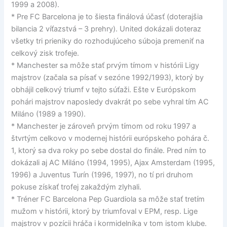
1999 a 2008).
* Pre FC Barcelona je to šiesta finálová účasť (doterajšia
bilancia 2 víťazstvá – 3 prehry). United dokázali doteraz
všetky tri prieniky do rozhodujúceho súboja premeniť na
celkový zisk trofeje.
* Manchester sa môže stať prvým tímom v histórii Ligy
majstrov (začala sa písať v sezóne 1992/1993), ktorý by
obhájil celkový triumf v tejto súťaži. Ešte v Európskom
pohári majstrov naposledy dvakrát po sebe vyhral tím AC
Miláno (1989 a 1990).
* Manchester je zároveň prvým tímom od roku 1997 a
štvrtým celkovo v modernej histórii európskeho pohára č.
1, ktorý sa dva roky po sebe dostal do finále. Pred ním to
dokázali aj AC Miláno (1994, 1995), Ajax Amsterdam (1995,
1996) a Juventus Turín (1996, 1997), no tí pri druhom
pokuse získať trofej zakaždým zlyhali.
* Tréner FC Barcelona Pep Guardiola sa môže stať tretím
mužom v histórii, ktorý by triumfoval v EPM, resp. Lige
majstrov v pozícii hráča i kormidelníka v tom istom klube.