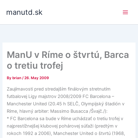
Skip
manutd.sk
to
content
ManU v Ríme o štvrtú, Barca
o tretiu trofej
By
brian
/
26. May 2009
Zaujímavosti pred stredajším finálovým stretnutím
futbalovej Ligy majstrov 2008/2009 FC Barcelona –
Manchester United (20.45 h SELČ, Olympijský štadión v
Ríme, hlavný arbiter: Massimo Busacca /Švajč./):
* FC Barcelona sa bude v Ríme uchádzať o tretiu trofej v
najprestížnejšej klubovej pohárovej súťaži (predtým v
rokoch 1992 a 2006), Manchester United o štvrtú (1968,