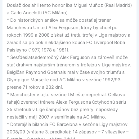
Dosiaž dosiahli tento honor iba Miguel Muňoz (Real Madrid)
a Carlo Ancelotti (AC Miláno).
* Do historických análov sa môže dostať aj tréner
Manchestru United Alex Ferguson, ktorý by chcel po
rokoch 1999 a 2008 získať už tretiu trofej v Lige majstrov a
zaradiť sa po bok niekdajšieho kouča FC Liverpool Boba
Paisleyho (1977, 1978 a 1981).
* Šesťdesiatsedemročný Alex Ferguson sa zároveň môže
stať druhým najstarším trénerom s trofejou v Lige majstrov.
Belgičan Raymond Goethals mal v čase svojho triumfu s
Olympique Marseille nad AC Miláno v sezóne 1992/93
presne 71 rokov a 232 dní.
* Manchester v tejto sezóne LM ešte neprehral. Celkovo
ťahajú zverenci trénera Alexa Fergusona úctyhodnú sériu
25 stretnutí v Lige šampiónov bez prehry, naposledy
nestačili v máji 2007 v semifinále na AC Miláno.
* Doterajšia bilancia FC Barcelona v sezóne Ligy majstrov
2008/09 (vrátane 3. predkola): 14 zápasov – 7 víťazstiev –