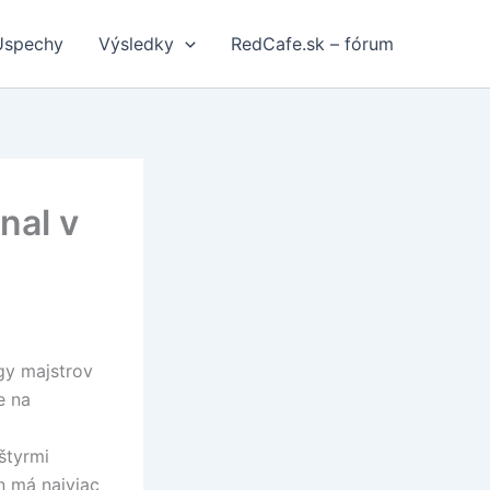
Úspechy
Výsledky
RedCafe.sk – fórum
nal v
igy majstrov
e na
štyrmi
n má najviac