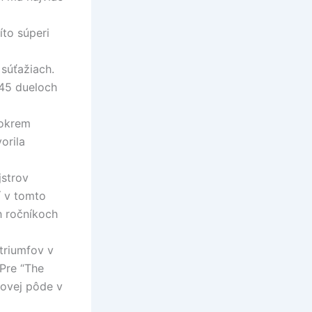
íto súperi
súťažiach.
 45 dueloch
 okrem
orila
jstrov
í v tomto
h ročníkoch
triumfov v
 Pre “The
rovej pôde v