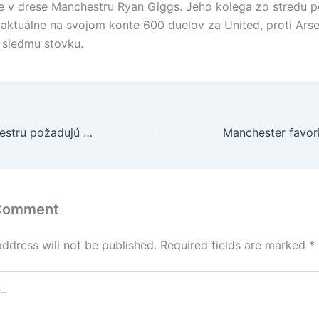
 v drese Manchestru Ryan Giggs. Jeho kolega zo stredu p
aktuálne na svojom konte 600 duelov za United, proti Arse
 siedmu stovku.
Priaznivci Manchestru požadujú pre Giggsa rytiersky titul
 Comment
address will not be published.
Required fields are marked
*