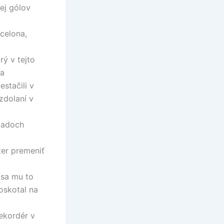
ej gólov
celona,
ý v tejto
na
stačili v
zdolaní v
ípadoch
ter premeniť
 sa mu to
roskotal na
ekordér v