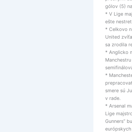
gólov (5) n
* V Lige ma
ešte nestretl
* Celkovo n
United zvíťa
sa zrodila r
* Anglicko 
Manchestru 
semifinálov
* Mancheste
prepracovať
smere sú Ju
v rade.
* Arsenal m
Lige majstr
Gunners” bu
európskych 