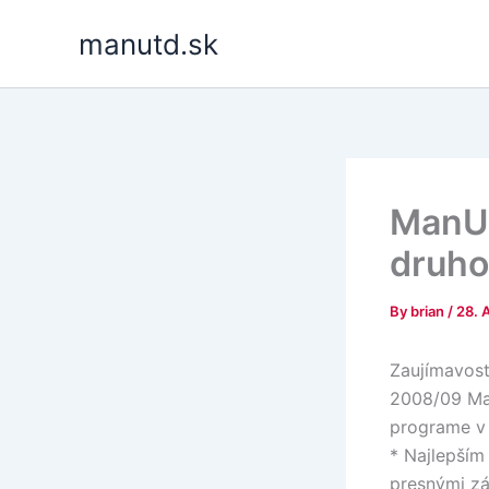
Skip
manutd.sk
to
content
ManU 
druho
By
brian
/
28. 
Zaujímavost
2008/09 Man
programe v 
* Najlepším
presnými zá