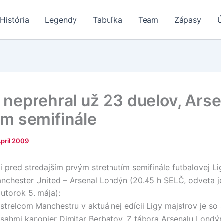
História
Legendy
Tabuľka
Team
Zápasy
neprehral už 23 duelov, Arse
m semifinále
April 2009
i pred stredajším prvým stretnutím semifinále futbalovej L
chester United – Arsenal Londýn (20.45 h SELČ, odveta j
utorok 5. mája):
 strelcom Manchestru v aktuálnej edícii Ligy majstrov je so 
sahmi kanonier Dimitar Berbatov. Z tábora Arsenalu Londý