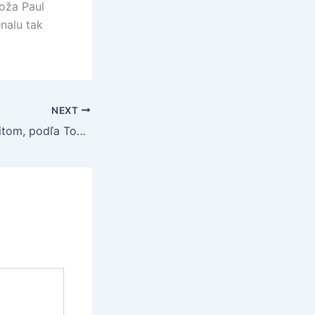
oža Paul
nalu tak
NEXT
Manchester favoritom, podľa Tourého rozhodnú defenzívy