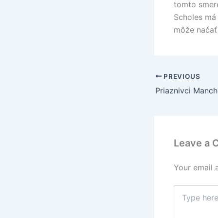
tomto smere
Scholes má 
môže načať
PREVIOUS
Leave a
Your email 
Type
here..