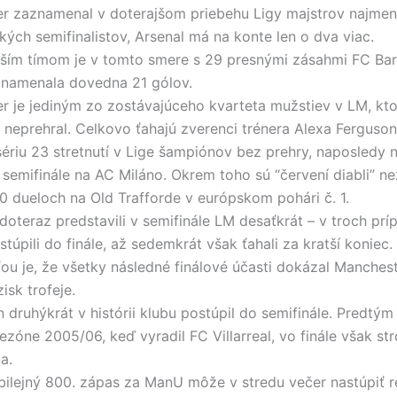
r zaznamenal v doterajšom priebehu Ligy majstrov najmen
kých semifinalistov, Arsenal má na konte len o dva viac.
ším tímom je v tomto smere s 29 presnými zásahmi FC Bar
znamenala dovedna 21 gólov.
r je jediným zo zostávajúceho kvarteta mužstiev v LM, ktor
 neprehral. Celkovo ťahajú zverenci trénera Alexa Ferguso
ériu 23 stretnutí v Lige šampiónov bez prehry, naposledy ne
 semifinále na AC Miláno. Okrem toho sú “červení diabli” ne
0 dueloch na Old Trafforde v európskom pohári č. 1.
 doteraz predstavili v semifinále LM desaťkrát – v troch pr
úpili do finále, až sedemkrát však ťahali za kratší koniec.
ou je, že všetky následné finálové účasti dokázal Manches
isk trofeje.
n druhýkrát v histórii klubu postúpil do semifinále. Predtým
ezóne 2005/06, keď vyradil FC Villarreal, vo finále však st
a.
ubilejný 800. zápas za ManU môže v stredu večer nastúpiť r