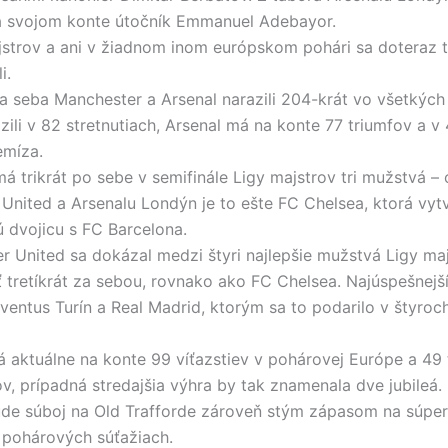
a svojom konte útočník Emmanuel Adebayor.
jstrov a ani v žiadnom inom európskom pohári sa doteraz t
i.
a seba Manchester a Arsenal narazili 204-krát vo všetkých 
zili v 82 stretnutiach, Arsenal má na konte 77 triumfov a v
emíza.
má trikrát po sebe v semifinále Ligy majstrov tri mužstvá –
United a Arsenalu Londýn je to ešte FC Chelsea, ktorá vytv
ú dvojicu s FC Barcelona.
r United sa dokázal medzi štyri najlepšie mužstvá Ligy ma
 tretíkrát za sebou, rovnako ako FC Chelsea. Najúspešnejš
ventus Turín a Real Madrid, ktorým sa to podarilo v štyroc
á aktuálne na konte 99 víťazstiev v pohárovej Európe a 49 
ov, prípadná stredajšia výhra by tak znamenala dve jubileá.
de súboj na Old Trafforde zároveň stým zápasom na súpe
pohárových súťažiach.