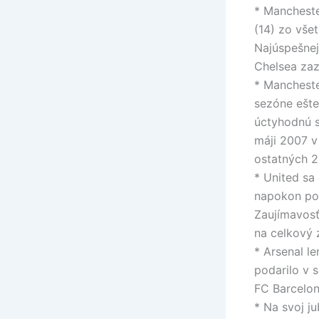
* Mancheste
(14) zo všet
Najúspešnej
Chelsea za
* Mancheste
sezóne ešte
úctyhodnú s
máji 2007 v
ostatných 2
* United sa
napokon post
Zaujímavosť
na celkový z
* Arsenal le
podarilo v s
FC Barcelon
* Na svoj j