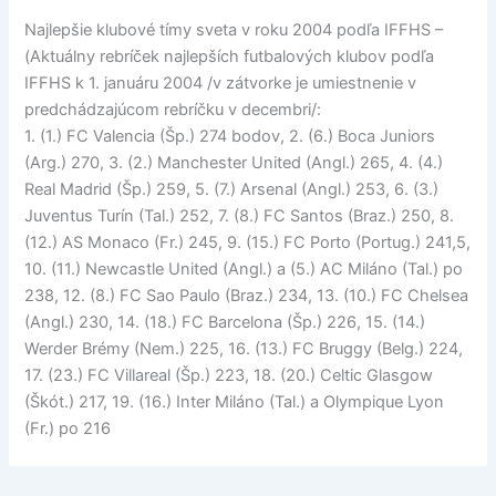
Najlepšie klubové tímy sveta v roku 2004 podľa IFFHS –
(Aktuálny rebríček najlepších futbalových klubov podľa
IFFHS k 1. januáru 2004 /v zátvorke je umiestnenie v
predchádzajúcom rebríčku v decembri/:
1. (1.) FC Valencia (Šp.) 274 bodov, 2. (6.) Boca Juniors
(Arg.) 270, 3. (2.) Manchester United (Angl.) 265, 4. (4.)
Real Madrid (Šp.) 259, 5. (7.) Arsenal (Angl.) 253, 6. (3.)
Juventus Turín (Tal.) 252, 7. (8.) FC Santos (Braz.) 250, 8.
(12.) AS Monaco (Fr.) 245, 9. (15.) FC Porto (Portug.) 241,5,
10. (11.) Newcastle United (Angl.) a (5.) AC Miláno (Tal.) po
238, 12. (8.) FC Sao Paulo (Braz.) 234, 13. (10.) FC Chelsea
(Angl.) 230, 14. (18.) FC Barcelona (Šp.) 226, 15. (14.)
Werder Brémy (Nem.) 225, 16. (13.) FC Bruggy (Belg.) 224,
17. (23.) FC Villareal (Šp.) 223, 18. (20.) Celtic Glasgow
(Škót.) 217, 19. (16.) Inter Miláno (Tal.) a Olympique Lyon
(Fr.) po 216