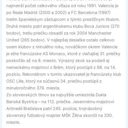
najmenší počet celkového víťaza od roku 1991. Valencia je
po Reale Madrid (2000 a 2002) a FC Barcelona (1997)
tretím španielskym zástupcom s týmto prestížnym titulom.
Druhé miesto patrí argentínskemu klubu Boca Juniors (270
bodov), tretiu priečku obsadil za rok 2004 Manchester
United (265 bodov). V najlepšej desiatke ostalo celkovo
osem klubov z minulého roku, nováčikom okrem Valencie
je ešte francúzske AS Monaco, ktoré z vlaňajšej 31. priečky
poskočilo až na 8. miesto. Výrazný skok sa podaril aj
nemeckému majstrovi z Brém, ktorý postúpil z 98. na 14.
pozíciu. Rekordérom v tomto ukazovateli je francúzsky klub
OSC Lille, ktorý na súčasnú 34. priečku postúpil z
minuloročného 379. miesta.
Zo slovenských tímov sa najvyššie umiestnila Dukla
Banská Bystrica – na 112. priečke. Jesennému majstrovi
Artmedii Bratislava patrí 245. pozícia, trojnásobný
slovenský futbalový majster MŠK Žilina skončil na 330.
mieste.