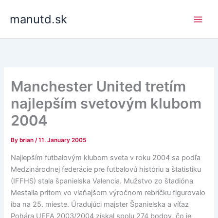
Skip
manutd.sk
to
content
Manchester United tretím
najlepším svetovým klubom
2004
By
brian
/
11. January 2005
Najlepším futbalovým klubom sveta v roku 2004 sa podľa
Medzinárodnej federácie pre futbalovú históriu a štatistiku
(IFFHS) stala španielska Valencia. Mužstvo zo štadióna
Mestalla pritom vo vlaňajšom výročnom rebríčku figurovalo
iba na 25. mieste. Úradujúci majster Španielska a víťaz
Pohára UEFA 2003/2004 získal spolu 274 bodov, čo je