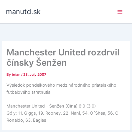
Skip
manutd.sk
to
content
Manchester United rozdrvil
čínsky Šenžen
By
brian
/
23. July 2007
Výsledok pondelkového medzinárodného priateľského
futbalového stretnutia:
Manchester United – Šenžen (Čína) 6:0 (3:0)
Góly: 11. Giggs, 19. Rooney, 22. Nani, 54. O´Shea, 56. C.
Ronaldo, 63. Eagles