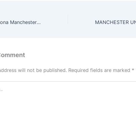
RYAN GIGGS – Ikona Manchesteru United – 100. gól
 Comment
address will not be published.
Required fields are marked
*