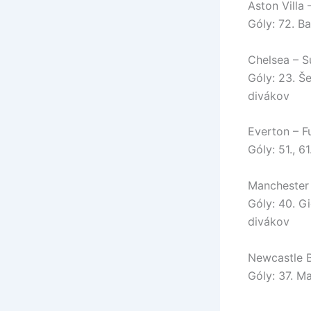
Aston Villa 
Góly: 72. Ba
Chelsea – S
Góly: 23. Š
divákov
Everton – F
Góly: 51., 6
Manchester 
Góly: 40. G
divákov
Newcastle B
Góly: 37. M