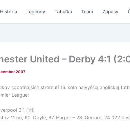
História
Legendy
Tabuľka
Team
Zápasy
ester United – Derby 4:1 (2:
ecember 2007
kov sobotňajších stretnutí 16. kola najvyššej anglickej futb
emier League:
verpool 3:1 (1:1)
nt (z 11 m), 60. Doyle, 67. Harper – 28. Gerrard, 24 022 di