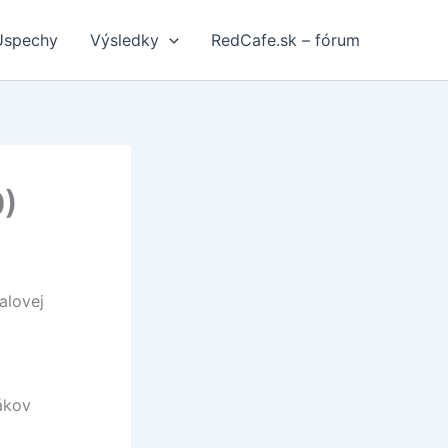
Úspechy
Výsledky
RedCafe.sk – fórum
0)
alovej
vákov