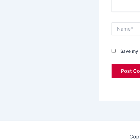
Name*
Save my n
Copy