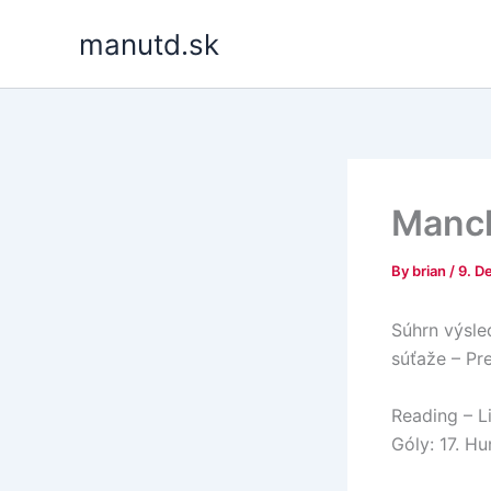
Skip
manutd.sk
to
content
Manch
By
brian
/
9. D
Súhrn výsled
súťaže – Pr
Reading – Li
Góly: 17. Hu