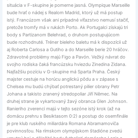
situácia v F-skupine je pomerne jasná. Olympique Marseille
bude hrať o nádej s Realom Madrid, ktorý už má postup
istý. Francúzom však ani prípadné víťazstvo nemusí stačiť,
pretože tromfy má v rukách Porto. Ak Portugalci získajú tri
body s Partizanom Belehrad, o druhom postupujúcom
bude rozhodnuté. Tréner bieleho baletu má k dispozícii už
aj Roberta Carlosa a Gutiho a do Marseille berie 20 hráčov.
Zdravotné problémy majú Figo a Pavón. Vežký návrat do
svojho rodiska čaká francúzsku hviezdu Zinedina Zidana.
Najťažšiu pozíciu v G-skupine má Sparta Praha. Český
majster cestuje na horúcu anglickú pôdu a v zápase s
Chelsea mu budú chýbať potrestaný pilier obrany Petr
Johana a takisto zranený stredopoliar Jiří Němec. Na
druhej strane je vykartovaný žavý obranca Glen Johnson.
Ranieriho zverenci majú v tejto sezóne istý krok (až na
domácu prehru s Besiktasom 0:2) a postup do osemfinále
je pre klub ruského miliardára Romana Abramamoviča
povinnosťou. Na rímskom olympijskom štadióne zvedú