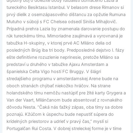
urputný boj o dôležité body futbalisti domáceho Lazia a
tureckého Besiktasu Istanbul. V belasom drese Rimanov si
prvý dielik z osemzápasového dištancu za opžutie Rumuna
Mutuho v súboji s FC Chelsea odsedí Siniša Mihajlovič.
Prípadná prehra Lazia by znamenala darovanie postupu do
rúk tureckému tímu. Mimoriadne zaujímavá a vyrovnaná je
tabužka H-skupiny, v ktorej prvé AC Miláno delia od
posledných Brúg iba tri body. Predposledné dejstvo I. fázy
ešte definitívne rozuzlenie neprinesie, pretože Miláno sa
predstaví u druhého v tabužke Ajaxu Amsterdam a
španielska Celta Vigo hostí FC Bruggy. V šlágri
stredajšieho programu v amsterdamskej Arene bude na
oboch stranách chýbať niekožko hráčov. Na strane
holandského tímu nemôžu nastúpiť pre žlté karty Grygera a
Van der Vaart, Milánčanom bude absentovať z rovnakého
dôvodu Nesta. “Čaká nás ťažký zápas, oba tímy sa dobre
poznajú. Kžúčom k úspechu bude nepustiť súpera do
krídelných priestorov a udrieť v pravý čas,” myslí si
Portugalčan Rui Costa. V dobrej streleckej forme je v tíme