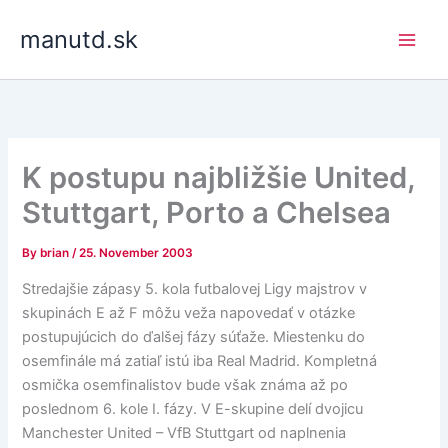
Skip
manutd.sk
to
content
K postupu najbližšie United,
Stuttgart, Porto a Chelsea
By
brian
/
25. November 2003
Stredajšie zápasy 5. kola futbalovej Ligy majstrov v
skupinách E až F môžu veža napovedať v otázke
postupujúcich do ďalšej fázy súťaže. Miestenku do
osemfinále má zatiaľ istú iba Real Madrid. Kompletná
osmička osemfinalistov bude však známa až po
poslednom 6. kole I. fázy. V E-skupine delí dvojicu
Manchester United – VfB Stuttgart od naplnenia