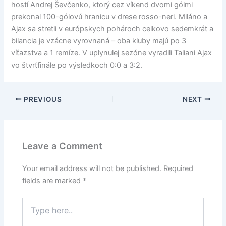
hostí Andrej Ševčenko, ktorý cez víkend dvomi gólmi
prekonal 100-gólovú hranicu v drese rosso-neri. Miláno a
Ajax sa stretli v európskych pohároch celkovo sedemkrát a
bilancia je vzácne vyrovnaná – oba kluby majú po 3
víťazstva a 1 remíze. V uplynulej sezóne vyradili Taliani Ajax
vo štvrťfinále po výsledkoch 0:0 a 3:2.
PREVIOUS
NEXT
Leave a Comment
Your email address will not be published.
Required
fields are marked
*
Type
here..