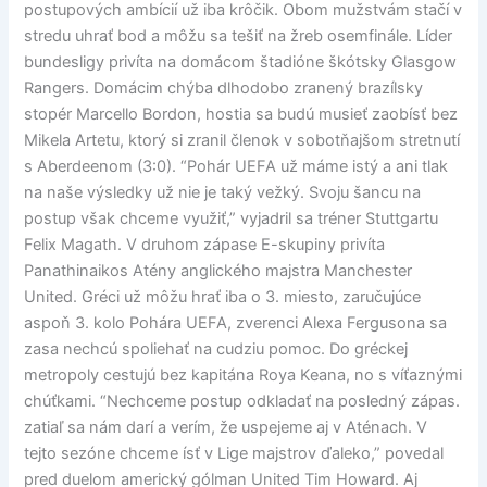
postupových ambícií už iba krôčik. Obom mužstvám stačí v
stredu uhrať bod a môžu sa tešiť na žreb osemfinále. Líder
bundesligy privíta na domácom štadióne škótsky Glasgow
Rangers. Domácim chýba dlhodobo zranený brazílsky
stopér Marcello Bordon, hostia sa budú musieť zaobísť bez
Mikela Artetu, ktorý si zranil členok v sobotňajšom stretnutí
s Aberdeenom (3:0). “Pohár UEFA už máme istý a ani tlak
na naše výsledky už nie je taký vežký. Svoju šancu na
postup však chceme využiť,” vyjadril sa tréner Stuttgartu
Felix Magath. V druhom zápase E-skupiny privíta
Panathinaikos Atény anglického majstra Manchester
United. Gréci už môžu hrať iba o 3. miesto, zaručujúce
aspoň 3. kolo Pohára UEFA, zverenci Alexa Fergusona sa
zasa nechcú spoliehať na cudziu pomoc. Do gréckej
metropoly cestujú bez kapitána Roya Keana, no s víťaznými
chúťkami. “Nechceme postup odkladať na posledný zápas.
zatiaľ sa nám darí a verím, že uspejeme aj v Aténach. V
tejto sezóne chceme ísť v Lige majstrov ďaleko,” povedal
pred duelom americký gólman United Tim Howard. Aj