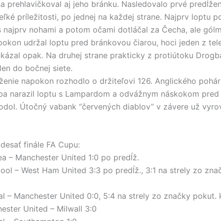
 prehlavičkoval aj jeho bránku. Nasledovalo prvé predĺžen
eľké príležitosti, po jednej na každej strane. Najprv loptu
s najprv nohami a potom očami dotláčal za Čecha, ale gólm
pokon udržal loptu pred bránkovou čiarou, hoci jeden z tel
ázal opak. Na druhej strane prakticky z protiútoku Drogb
len do bočnej siete.
ženie napokon rozhodlo o držiteľovi 126. Anglického pohára
gba narazil loptu s Lampardom a odvážnym náskokom pred
dol. Útočný vabank “červených diablov” v závere už vyro
desať finále FA Cupu:
a – Manchester United 1:0 po predĺž.
ool – West Ham United 3:3 po predĺž., 3:1 na strely zo zna
l – Manchester United 0:0, 5:4 na strely zo značky pokut.
ster United – Milwall 3:0