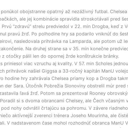
 ponúkol obojstranne opatrný až nezáživný futbal. Chelsea
pačkách, ale jej kombinácie spravidla stroskotávali pred še
 Prvú “zdravú” strelu predviedol v 22. min Drogba, keď z V
inul pravú žrď. Po polhodine hry sa podarilo vniknúť do šes
reirovi, nasledovala prihrávka na Lamparda, ale potom už le
akončenie. Na druhej strane sa v 35. min konečne predvied
 z otočky pálil len do opornej žrde konštrukcie bránky.
 priniesol viac vzruchu aj kvality. V 57. min Scholes jedno
ch prihrávok našiel Giggsa a 33-ročný kapitán ManU volejo
Po hodine hry zahrávala Chelsea priamy kop a Drogba tak
an der Sara. Útočník Pobrežia Slonoviny obstrelil múr pred 
zastavila ľavá žrď. Potom sa prezentoval Rooney obrovsk
 Poradil si s dvoma obrancami Chelsey, ale Čech včasným
pod nohy odvrátil črtajúcu sa pohromu. V závere riadneho
niečo aktívnejší zverenci trénera Joseho Mourinha, ale čisté
li. V nadstavenom čase mohol rozhodnúť obranca ManU Vi