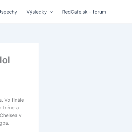
Úspechy
Výsledky
RedCafe.sk – fórum
dol
. Vo finále
o trénera
 Chelsea v
ogba.