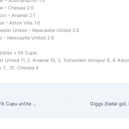
l – Southampton 1:0
l – Chelsea 2:0
ool – Arsenal 2:1
a – Aston Villa 1:0
ster United – Newcastle United 2:0
l – Newcastle United 2:0
azstiev v FA Cupe:
r United 11, 2. Arsenal 10, 3. Tottenham Hotspur 8, 4. Aston
o 7,…10. Chelsea 4
United vo finále FA Cupu určite bez G. Nevilla a Sahu