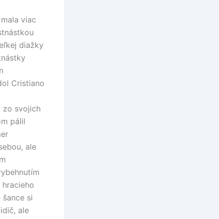
 mala viac
stnástkou
eľkej diažky
tnástky
n
ol Cristiano
u zo svojich
m pálil
mer
sebou, ale
ým
 vybehnutím
 hracieho
 šance si
dič, ale