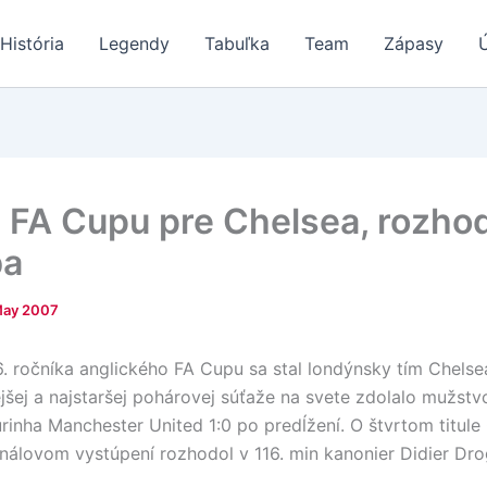
História
Legendy
Tabuľka
Team
Zápasy
e FA Cupu pre Chelsea, rozho
ba
May 2007
. ročníka anglického FA Cupu sa stal londýnsky tím Chelsea
ejšej a najstaršej pohárovej súťaže na svete zdolalo mužstv
inha Manchester United 1:0 po predĺžení. O štvrtom titule
finálovom vystúpení rozhodol v 116. min kanonier Didier Dr