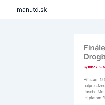
Skip
manutd.sk
to
content
Finál
Drog
By
brian
/
19. 
Víťazom 126
najprestížn
Joseho Mour
jej piatom 