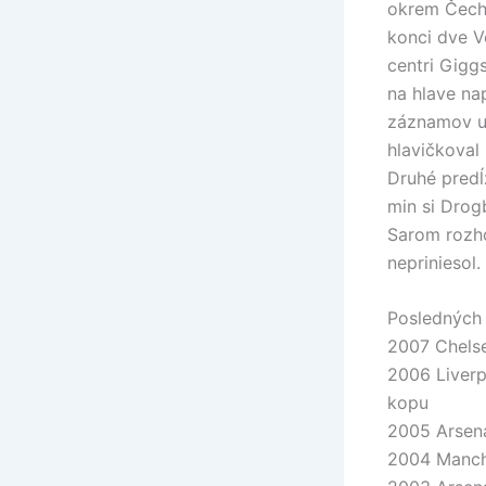
okrem Čecha
konci dve V
centri Gigg
na hlave na
záznamov uk
hlavičkoval 
Druhé predĺ
min si Dro
Sarom rozho
nepriniesol.
Posledných 
2007 Chelse
2006 Liverp
kopu
2005 Arsena
2004 Manche