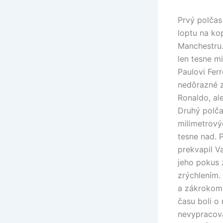
Prvý polčas
loptu na ko
Manchestru.
len tesne m
Paulovi Fer
nedôrazné z
Ronaldo, ale
Druhý polčas
milimetrový
tesne nad. 
prekvapil V
jeho pokus 
zrýchlením.
a zákrokom 
času boli o 
nevypracova