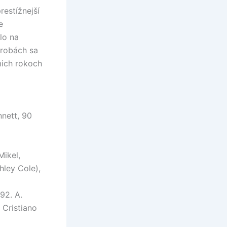
restížnejší
e
lo na
robách sa
mich rokoch
nnett, 90
Mikel,
hley Cole),
92. A.
 Cristiano