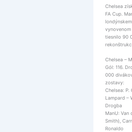
Chelsea získ
FA Cup. Man
londýnskemu
vynovenom 
tiesnilo 90
rekonštrukc
Chelsea – M
Gól: 116. D
000 diváko
zostavy:
Chelsea: P. 
Lampard – Wr
Drogba
ManU: Van de
Smith), Carr
Ronaldo