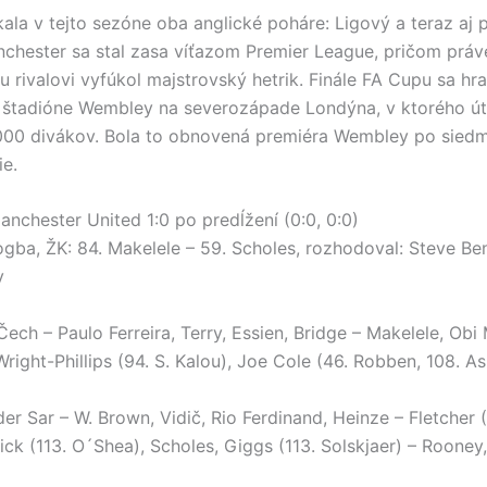
ala v tejto sezóne oba anglické poháre: Ligový a teraz aj p
chester sa stal zasa víťazom Premier League, pričom práv
 rivalovi vyfúkol majstrovský hetrik. Finále FA Cupu sa hra
štadióne Wembley na severozápade Londýna, v ktorého út
 000 divákov. Bola to obnovená premiéra Wembley po sied
ie.
anchester United 1:0 po predĺžení (0:0, 0:0)
rogba, ŽK: 84. Makelele – 59. Scholes, rozhodoval: Steve Be
v
Čech – Paulo Ferreira, Terry, Essien, Bridge – Makelele, Obi 
ight-Phillips (94. S. Kalou), Joe Cole (46. Robben, 108. As
r Sar – W. Brown, Vidič, Rio Ferdinand, Heinze – Fletcher (
ick (113. O´Shea), Scholes, Giggs (113. Solskjaer) – Rooney,