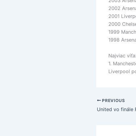
2003 Arsena
2002 Arsena
2001 Liverp
2000 Chelse
1999 Manche
1998 Arsena
Najviac víť
1. Mancheste
Liverpool p
PREVIOUS