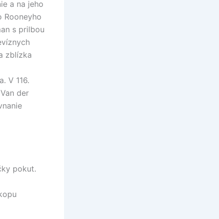
ie a na jeho
 po Rooneyho
an s prilbou
evíznych
a zblízka
. V 116.
 Van der
vnanie
čky pokut.
 kopu