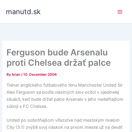
Skip
manutd.sk
to
content
Ferguson bude Arsenalu
proti Chelsea držať palce
By
brian
/
10. December 2006
Tréner anglického futbalového tímu Manchester United Sir
Alex Ferguson sa podľa vlastných slov ocitol v ojedinelej
situácii, keď bude držať palce Arsenalu v jeho nedeľňajšom
súboji s FC Chelsea.
United po sobotňajšom víťazstve nad mestským rivalom
City (3:1) zvýšili svoj náskok na prvom mieste už na deväť