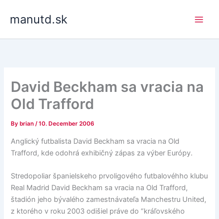
Skip
manutd.sk
to
content
David Beckham sa vracia na
Old Trafford
By
brian
/
10. December 2006
Anglický futbalista David Beckham sa vracia na Old
Trafford, kde odohrá exhibičný zápas za výber Európy.
Stredopoliar španielskeho prvoligového futbalovéhho klubu
Real Madrid David Beckham sa vracia na Old Trafford,
štadión jeho bývalého zamestnávateľa Manchestru United,
z ktorého v roku 2003 odišiel práve do “kráľovského