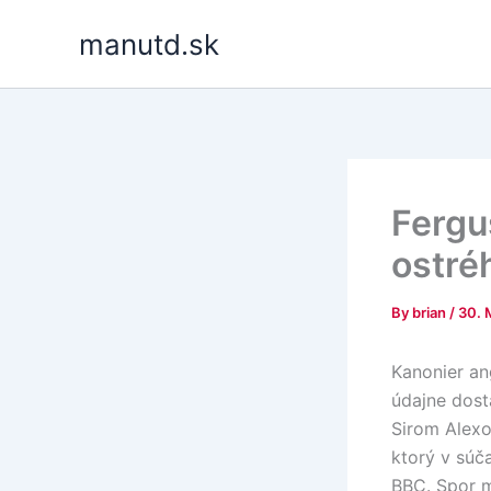
Skip
manutd.sk
to
content
Fergu
ostré
By
brian
/
30. 
Kanonier an
údajne dost
Sirom Alexo
ktorý v súč
BBC. Spor m