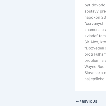
byť dôvodom
zostavy pre
napokon 23-
“červených 
znamenalo 
zvládať tem
Sir Alex, k
“Dozvedeli s
proti Fulha
problém, al
Wayne Roone
Slovensko n
najlepšieho 
PREVIOUS