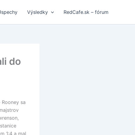
Úspechy
Výsledky
RedCafe.sk – fórum
li do
e Rooney sa
majstrov
wrenson,
 stanice
m 1:4 a mal