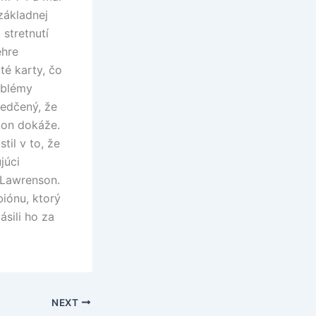
základnej
stretnutí
ehre
té karty, čo
oblémy
vedčený, že
kon dokáže.
til v to, že
júci
l Lawrenson.
iónu, ktorý
sili ho za
NEXT