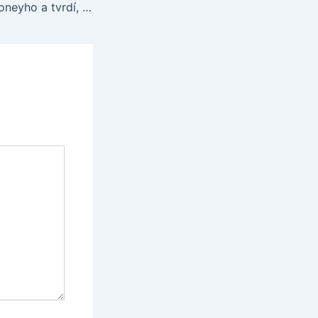
Capello chváli Rooneyho a tvrdí, že raz bude národným hrdinom