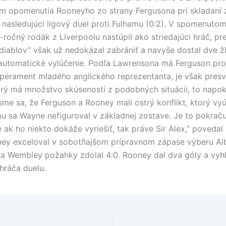
 opomenutia Rooneyho zo strany Fergusona pri skladaní 
 nasledujúci ligový duel proti Fulhamu (0:2). V spomenutom 
ročný rodák z Liverpoolu nastúpil ako striedajúci hráč, pr
diablov” však už nedokázal zabrániť a navyše dostal dve žl
automatické vylúčenie. Podľa Lawrensona má Ferguson pr
perament mladého anglického reprezentanta, je však pres
torý má množstvo skúseností z podobných situácii, to napo
me sa, že Ferguson a Rooney mali ostrý konflikt, ktorý vyús
mu sa Wayne nefiguroval v základnej zostave. Je to pokraču
e ak ho niekto dokáže vyriešiť, tak práve Sir Alex,” poveda
y exceloval v sobotňajšom prípravnom zápase výberu Alb
a Wembley požahky zdolal 4:0. Rooney dal dva góly a vyhlá
hráča duelu.