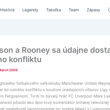
História
Legendy
Tabuľka
Team
Zápasy
son a Rooney sa údajne dosta
ho konfliktu
March 2009
glického futbalového veľkoklubu Manchester United Wayn
al do ostrého konfliktu s koučom úradujúcich víťazov Ligy 
m Fergusonom. Tvrdí to bývalý hráč FC Liverpool Mark La
asnosti pôsobí ako športový komentátor britskej televíznej
al nasledovať bezprostredne po prehre ManU s Liverpoolo