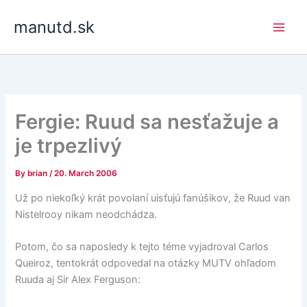
Skip
manutd.sk
to
content
Fergie: Ruud sa nesťažuje a
je trpezlivý
By
brian
/
20. March 2006
Už po niekoľký krát povolaní uisťujú fanúšikov, že Ruud van
Nistelrooy nikam neodchádza.
Potom, čo sa naposledy k tejto téme vyjadroval Carlos
Queiroz, tentokrát odpovedal na otázky MUTV ohľadom
Ruuda aj Sir Alex Ferguson: