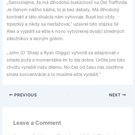
„Samozrejme, že má dlhodobú budúcnosť na Old Trafforde.
Je členom nášho kádra, to je bez debaty. Má dlhodobý
kontrakt a táto situácia nám vyhovuje. Ruud bol vždy
trpezlivý a nikdy sa nesťažoval,“ uzavrel túto otázka Sir
Alex a vyjadril sa ešte k novo vytvorenej dvojici stredných
záložníkov a lacným gólom:
„John (O´Shea) a Ryan (Giggs) vytvorili sa adaptovali v
strede poža a momentálne im to ide dobre. Určite pre túto
chvížu vyriešili našu dilemu. No čas od času nás zastihne
strata koncentrácie a to musíme ešte vyriešiť.“
PREVIOUS
NEXT
Leave a Comment