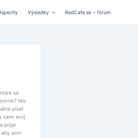
Úspechy
Výsledky
RedCafe.sk – fórum
ntáre sa
borník? Nie
álne písať
s vami svoj
 prijal
n aby som