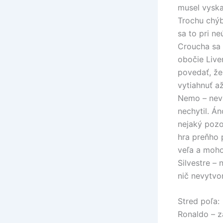
musel vyska
Trochu chýb
sa to pri ne
Croucha sa 
obočie Live
povedať, že
vytiahnuť a
Nemo – nevi
nechytil. Á
nejaký pozo
hra preňho 
veľa a moho
Silvestre – 
nič nevytvor
Stred poľa:
Ronaldo – z