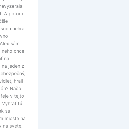
 nevyzerala
ť. A potom
čšie
asoch nehral
ávno
 Alex sám
d neho chce
ť na
 na jeden z
 nebezpečný,
dieť, hrali
ezón? Načo
eje v tejto
 Vyhrať tú
ak sa
om mieste na
 na svete,