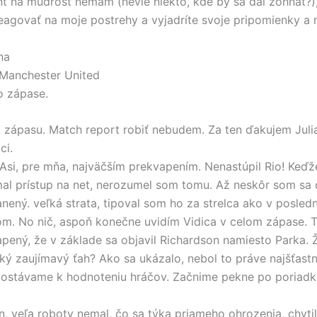
t na múdrosť nemám (nevie niekto, kde by sa dal zohnať?
eagovať na moje postrehy a vyjadríte svoje pripomienky a 
na
 Manchester United
o zápase.
k zápasu. Match report robiť nebudem. Za ten ďakujem Julia
ci.
Asi, pre mňa, najväčším prekvapením. Nenastúpil Rio! Keď
al prístup na net, nerozumel som tomu. Až neskôr som sa 
ranený. veľká strata, tipoval som ho za strelca ako v posl
om. No nič, aspoň konečne uvidím Vidica v celom zápase. 
apený, že v základe sa objavil Richardson namiesto Parka. 
aký zaujímavý ťah? Ako sa ukázalo, nebol to práve najšťastn
dostávame k hodnoteniu hráčov. Začnime pekne po poriadk
n, veľa roboty nemal, čo sa týka priameho ohrozenia, chyti