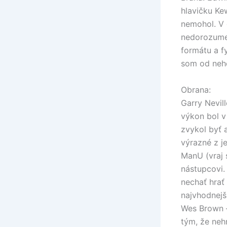
hlavičku Ke
nemohol. V 
nedorozumen
formátu a f
som od neho
Obrana:
Garry Nevil
výkon bol v
zvykol byť a
výrazné z je
ManU (vraj 
nástupcovi.
nechať hrať
najvhodnejš
Wes Brown –
tým, že neh