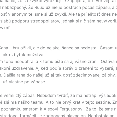
lamanie, že sa zvykol výraznejšie zapájať aj do tvorivej fá
 nebezpečný. Že Ruud už nie je postrach počas zápasu, a 
itosť v anonymite, sme si už zvykli. Ale tá príleľitosť dnes ne
slabú podporu stredopoliarov, jednak si nič sám nevytvoril.
ykať.
 Saha – hru oživil, ale do nejakej šance sa nedostal. Časom
u ako zbytok mužstva.
ľa toho neodohral a k tomu ešte sa aj vážne zranil. Ostáva 
skoré uzdravenie. Aj keď podľa správ o zranení to vyzerá, 
e. Ďalšia rana do našej už aj tak dosť zdecimovanej zálohy.
el už vlastne po zápase.
e veľmi zlý zápas. Nebudem tvrdiť, že ma netrápi výsledok, 
i zlá hra nášho teamu. A to nie prvý krát v tejto sezóne. Z
poznámku smerom k Alexovi Fergusonovi. Za to, že sme n
 stredovej formácii, je zodpovený hlavne on. Neobstoja an