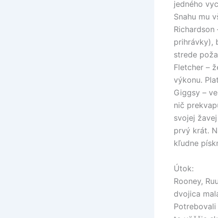
jedného vych
Snahu mu vš
Richardson 
prihrávky), 
strede poža
Fletcher – ž
výkonu. Plat
Giggsy – ve
nič prekvap
svojej žave
prvý krát. 
kľudne písk
Útok:
Rooney, Ruu
dvojica mal
Potrebovali