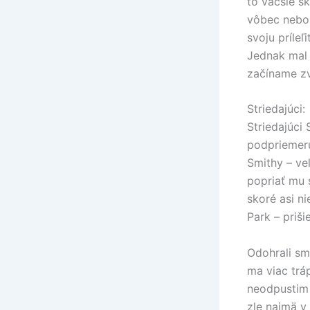
to väčšie sk
vôbec nebol
svoju príleľ
Jednak mal 
začíname zv
Striedajúci:
Striedajúci
podpriemer
Smithy – ve
popriať mu 
skoré asi ni
Park – priši
Odohrali sm
ma viac tráp
neodpustim 
zle najmä v