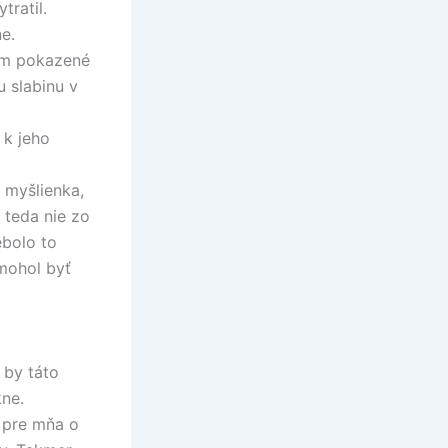
tratil.
e.
iem pokazené
u slabinu v
 k jeho
a myšlienka,
 teda nie zo
ebolo to
 mohol byť
 by táto
ne.
e pre mňa o