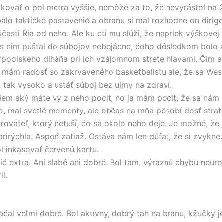
kovať o pol metra vyššie, nemôže za to, že nevyrástol na 
alo taktické postavenie a obranu si mal rozhodne on dirig
účasti Ria od neho. Ale ku cti mu slúži, že napriek výškove
s nim púšťal do súbojov nebojácne, čoho dôsledkom bolo a
rpoolskeho dlháňa pri ich vzájomnom strete hlavami. Čím 
 mám radosť so zakrvaveného basketbalistu ale, že sa Wes
ž tak vysoko a ustáť súboj bez ujmy na zdraví.
em aký máte vy z neho pocit, no ja mám pocit, že sa nám
no, mal svetlé momenty, ale občas na mňa pôsobí dosť stra
rovateľ, ktorý netuší, čo sa okolo neho deje. Je možné, že 
prirýchla. Aspoň zatiaž. Ostáva nám len dúfať, že si zvykn
l inkasovať červenú kartu.
nič extra. Ani slabé ani dobré. Bol tam, výraznú chybu neur
il.
ačal veľmi dobre. Bol aktívny, dobrý ťah na bránu, kžučky 