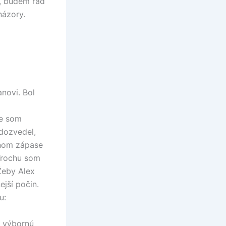
), budem rád
názory.
novi. Bol
že som
dozvedel,
ednom zápase
Trochu som
Žeby Alex
ejší počin.
u:
l výbornú