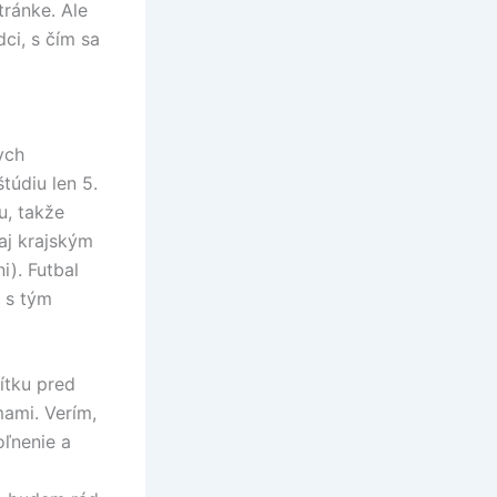
tránke. Ale
ci, s čím sa
ych
túdiu len 5.
u, takže
 aj krajským
i). Futbal
 s tým
ítku pred
ami. Verím,
oľnenie a