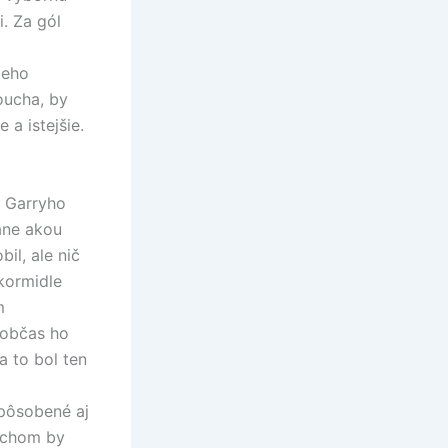
i. Za gól
jeho
oucha, by
 a istejšie.
, Garryho
ane akou
il, ale nič
 kormidle
m
 občas ho
a to bol ten
spôsobené aj
ouchom by