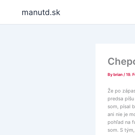
Skip
manutd.sk
to
content
Chepo
By
brian
/
19. 
Že po zápas
predsa píšu
som, písal 
ani nie je 
pohľad na f
som. S tým,