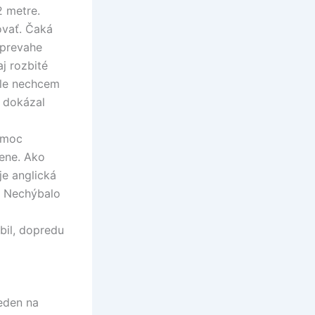
2 metre.
ovať. Čaká
j prevahe
j rozbité
ale nechcem
 dokázal
 moc
tene. Ako
je anglická
e. Nechýbalo
obil, dopredu
jeden na