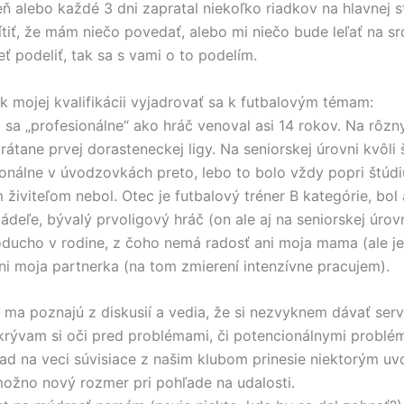
ň alebo každé 3 dni zapratal niekoľko riadkov na hlavnej s
tiť, že mám niečo povedať, alebo mi niečo bude leľať na srd
ť podeliť, tak sa s vami o to podelím.
k mojej kvalifikácii vyjadrovať sa k futbalovým témam:
 sa „profesionálne“ ako hráč venoval asi 14 rokov. Na rôzn
rátane prvej dorasteneckej ligy. Na seniorskej úrovni kvôli š
sionálne v úvodzovkách preto, lebo to bolo vždy popri štúdi
 živiteľom nebol. Otec je futbalový tréner B kategórie, bol
deľe, bývalý prvoligový hráč (on ale aj na seniorskej úrovn
ucho v rodine, z čoho nemá radosť ani moja mama (ale je
ni moja partnerka (na tom zmierení intenzívne pracujem).
 ma poznajú z diskusií a vedia, že si nezvyknem dávať serv
krývam si oči pred problémami, či potencionálnymi problém
ad na veci súvisiace z našim klubom prinesie niektorým uv
ožno nový rozmer pri pohľade na udalosti.