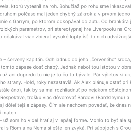
wela, ktorú vytesnil na roh. Bohužiaž po rohu sme inkasoval
druhom polčase mal jeden chybný zákrok a v prvom jedno
ie s Garrym, po ktorom odkopával do autu. Od brankára 
yzických parametrov, pri stereotypnej hre Liverpoolu na Cr
 očakával viac zbierať vysoké lopty ísť do nich odvážnejšie
le – červený kapitán. Odhliadnuc od jeho „červeného“ srdca
 tomto zápase dosť chabý. Jednak nebol tou istotou v obr
 už ani dopredu to nie je to čo to bývalo. Pár výletov si urob
ho strany. Hold, roky nezastavíš. Ak Alex plánuje ostať pri
stále áno), tak by sa mal rozhliadnuť po nejakom dôstojno
 Respektíve, trošku viac dôverovať Bardovi (Bardsleymu) a
 aj dôleľitejšie zápasy. Čím ale nechcem povedať, že dnes n
í match.
 už som ho videl hrať aj v lepšej forme. Mohlo to byť ale 
ral s Riom a na Nema si ešte len zvyká. Pri súbojoch s Cr