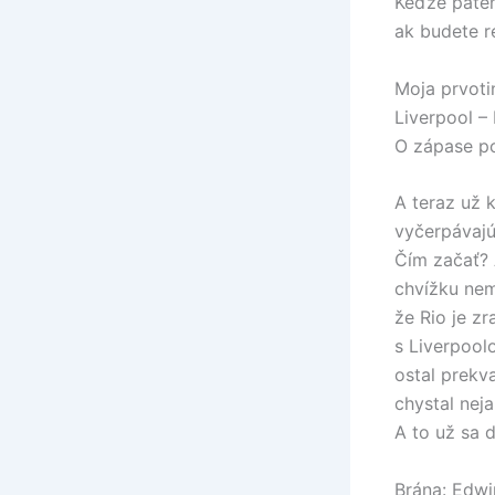
Keďže paten
ak budete r
Moja prvoti
Liverpool –
O zápase p
A teraz už 
vyčerpávajú
Čím začať? 
chvížku nem
že Rio je z
s Liverpool
ostal prekv
chystal nej
A to už sa 
Brána: Edwi