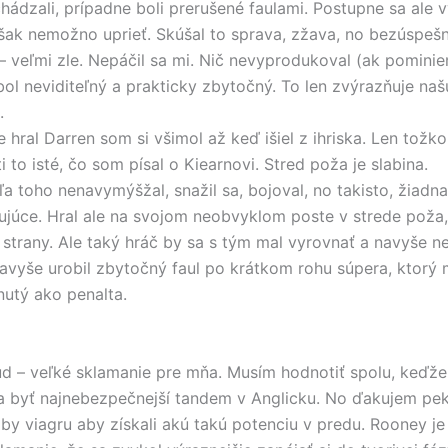
ádzali, prípadne boli prerušené faulami. Postupne sa ale vy
ak nemožno uprieť. Skúšal to sprava, zžava, no bezúspešn
– veľmi zle. Nepáčil sa mi. Nič nevyprodukoval (ak pomin
bol neviditeľný a prakticky zbytočný. To len zvýrazňuje naš
.
e hral Darren som si všimol až keď išiel z ihriska. Len tožko
i to isté, čo som písal o Kiearnovi. Stred poža je slabina.
ľa toho nenavymýšžal, snažil sa, bojoval, no takisto, žiadn
ujúce. Hral ale na svojom neobvyklom poste v strede poža,
j strany. Ale taký hráč by sa s tým mal vyrovnať a navyše n
Navyše urobil zbytočný faul po krátkom rohu súpera, ktorý
nutý ako penalta.
d – veľké sklamanie pre mňa. Musím hodnotiť spolu, keďže
a byť najnebezpečnejší tandem v Anglicku. No ďakujem pek
 by viagru aby získali akú takú potenciu v predu. Rooney j