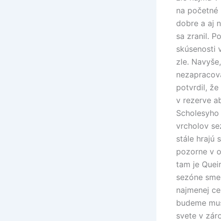
na početné 
dobre a aj 
sa zranil. 
skúsenosti 
zle. Navyše,
nezapracova
potvrdil, ž
v rezerve a
Scholesyho 
vrcholov se
stále hrajú 
pozorne v o
tam je Quei
sezóne sme 
najmenej ce
budeme musi
svete v zár