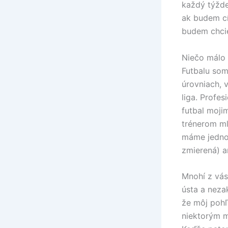
každý týžde
ak budem cí
budem chcie
Niečo málo 
Futbalu som
úrovniach, v
liga. Profe
futbal mojim
trénerom mlá
máme jednod
zmierená) a
Mnohí z vás
ústa a neza
že môj pohľ
niektorým m