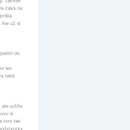
zy. Takmer
že čaká na
prišla.
 Ale už si
 upadol do
mi len
že také
ale určite
novu si
a tom tak
i výhovorky