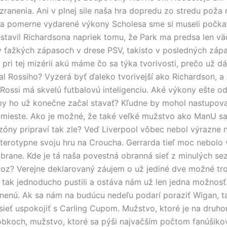
zranenia. Ani v plnej sile naša hra dopredu zo stredu poža
na pomerne vydarené výkony Scholesa sme si museli počka
Postavil Richardsona napriek tomu, že Park ma predsa len vä
v ťažkých zápasoch v drese PSV, takisto v posledných záp
 pri tej mizérii akú máme čo sa týka tvorivosti, prečo už d
l Rossiho? Vyzerá byť ďaleko tvorivejší ako Richardson, a
e Rossi má skvelú futbalovú inteligenciu. Aké výkony ešte o
by ho už konečne začal stavať? Kľudne by mohol nastupova
mieste. Ako je možné, že také veľké mužstvo ako ManU sa
zóny pripraví tak zle? Veď Liverpool vôbec nebol výrazne
sterotypne svoju hru na Croucha. Gerrarda tieľ moc nebolo vi
brane. Kde je tá naša povestná obranná sieť z minulých s
roz? Verejne deklarovaný záujem o už jediné dve možné trof
tak jednoducho pustili a ostáva nám už len jedna možnosť.
nenú. Ak sa nám na budúcu nedeľu podarí poraziť Wigan, t
eť uspokojiť s Carling Cupom. Mužstvo, ktoré je na druh
obkoch, mužstvo, ktoré sa pýši najvačším počtom fanúšikov