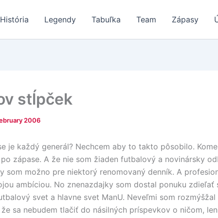
História
Legendy
Tabuľka
Team
Zápasy
v stĺpček
February 2006
e je každý generál? Nechcem aby to takto pôsobilo. Kome
 po zápase. A že nie som žiaden futbalový a novinársky od
by som možno pre niektorý renomovaný denník. A profesion
mojou ambíciou. No znenazdajky som dostal ponuku zdieľať 
utbalový svet a hlavne svet ManU. Neveľmi som rozmýšžal a
 že sa nebudem tlačiť do násilných príspevkov o ničom, le