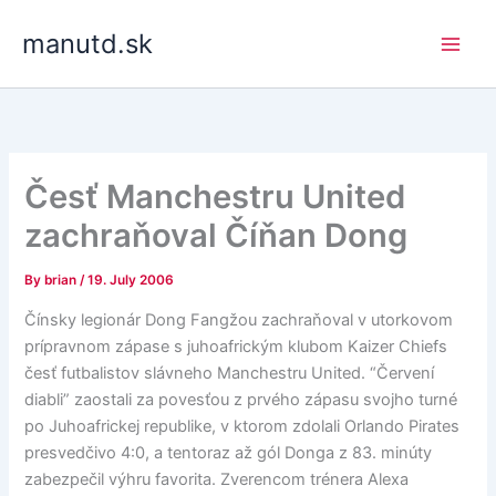
Skip
manutd.sk
to
content
Česť Manchestru United
zachraňoval Číňan Dong
By
brian
/
19. July 2006
Čínsky legionár Dong Fangžou zachraňoval v utorkovom
prípravnom zápase s juhoafrickým klubom Kaizer Chiefs
česť futbalistov slávneho Manchestru United. “Červení
diabli” zaostali za povesťou z prvého zápasu svojho turné
po Juhoafrickej republike, v ktorom zdolali Orlando Pirates
presvedčivo 4:0, a tentoraz až gól Donga z 83. minúty
zabezpečil výhru favorita. Zverencom trénera Alexa