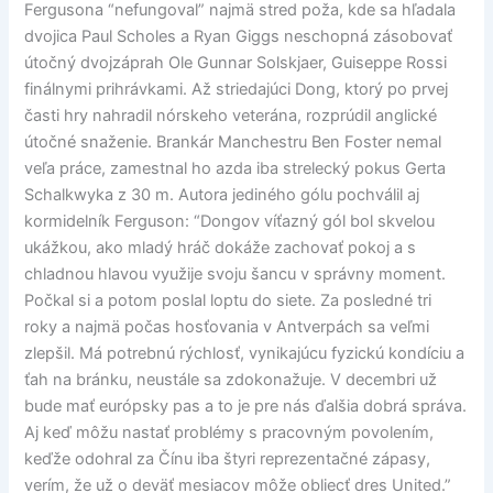
Fergusona “nefungoval” najmä stred poža, kde sa hľadala
dvojica Paul Scholes a Ryan Giggs neschopná zásobovať
útočný dvojzáprah Ole Gunnar Solskjaer, Guiseppe Rossi
finálnymi prihrávkami. Až striedajúci Dong, ktorý po prvej
časti hry nahradil nórskeho veterána, rozprúdil anglické
útočné snaženie. Brankár Manchestru Ben Foster nemal
veľa práce, zamestnal ho azda iba strelecký pokus Gerta
Schalkwyka z 30 m. Autora jediného gólu pochválil aj
kormidelník Ferguson: “Dongov víťazný gól bol skvelou
ukážkou, ako mladý hráč dokáže zachovať pokoj a s
chladnou hlavou využije svoju šancu v správny moment.
Počkal si a potom poslal loptu do siete. Za posledné tri
roky a najmä počas hosťovania v Antverpách sa veľmi
zlepšil. Má potrebnú rýchlosť, vynikajúcu fyzickú kondíciu a
ťah na bránku, neustále sa zdokonažuje. V decembri už
bude mať európsky pas a to je pre nás ďalšia dobrá správa.
Aj keď môžu nastať problémy s pracovným povolením,
keďže odohral za Čínu iba štyri reprezentačné zápasy,
verím, že už o deväť mesiacov môže obliecť dres United.”