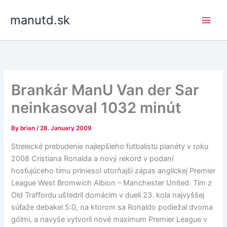
Skip
manutd.sk
to
content
Brankár ManU Van der Sar
neinkasoval 1032 minút
By
brian
/
28. January 2009
Strelecké prebudenie najlepšieho futbalistu planéty v roku
2008 Cristiana Ronalda a nový rekord v podaní
hosťujúceho tímu priniesol utorňajší zápas anglickej Premier
League West Bromwich Albion – Manchester United. Tím z
Old Traffordu uštedril domácim v dueli 23. kola najvyššej
súťaže debakel 5:0, na ktorom sa Ronaldo podiežal dvoma
gólmi, a navyše vytvoril nové maximum Premier League v