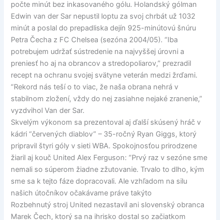
počte minút bez inkasovaného gólu. Holandský gólman
Edwin van der Sar nepustil loptu za svoj chrbát už 1032
minút a poslal do prepadliska dejín 925-minútovú šnúru
Petra Čecha z FC Chelsea (sezóna 2004/05). “Iba
potrebujem udržať sústredenie na najvyššej úrovni a
preniesť ho aj na obrancov a stredopoliarov,” prezradil
recept na ochranu svojej svätyne veterán medzi žrďami.
“Rekord nás teší o to viac, že naša obrana nehrá v
stabilnom zložení, vždy do nej zasiahne nejaké zranenie,”
vyzdvihol Van der Sar.
Skvelým výkonom sa prezentoval aj ďalší skúsený hráč v
kádri “červených diablov” – 35-ročný Ryan Giggs, ktorý
pripravil štyri góly v sieti WBA. Spokojnosťou prirodzene
žiaril aj kouč United Alex Ferguson: “Prvý raz v sezóne sme
nemali so súperom žiadne zžutovanie. Trvalo to dlho, kým
sme sa k tejto fáze dopracovali. Ale vzhľadom na silu
našich útočníkov očakávame práve takýto
Rozbehnutý stroj United nezastavil ani slovenský obranca
Marek Čech, ktorý sa na ihrisko dostal so začiatkom