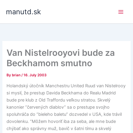
Skip
manutd.sk
to
content
Van Nistelrooyovi bude za
Beckhamom smutno
By
brian
/
16. July 2003
Holandský útočník Manchestru United Ruud van Nistelrooy
si myslí, že prestup Davida Beckhama do Realu Madrid
bude pre klub z Old Traffordu veľkou stratou. Skvelý
kanonier “červených diablov” sa o prestupe svojho
spoluhráča do “bieleho baletu” dozvedel v USA, kde trávil
dovolenku. “Môžem hovoriť iba za seba, ale mne bude
chýbať ako správny muž, bavič v šatni tímu a skvelý