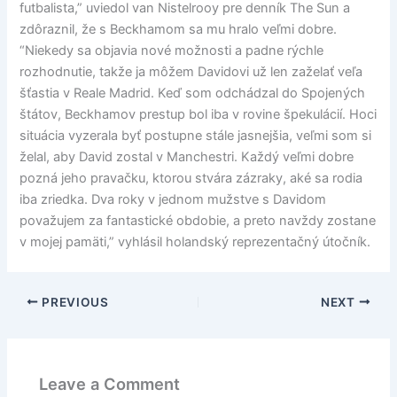
futbalista,” uviedol van Nistelrooy pre denník The Sun a
zdôraznil, že s Beckhamom sa mu hralo veľmi dobre.
“Niekedy sa objavia nové možnosti a padne rýchle
rozhodnutie, takže ja môžem Davidovi už len zaželať veľa
šťastia v Reale Madrid. Keď som odchádzal do Spojených
štátov, Beckhamov prestup bol iba v rovine špekulácií. Hoci
situácia vyzerala byť postupne stále jasnejšia, veľmi som si
želal, aby David zostal v Manchestri. Každý veľmi dobre
pozná jeho pravačku, ktorou stvára zázraky, aké sa rodia
iba zriedka. Dva roky v jednom mužstve s Davidom
považujem za fantastické obdobie, a preto navždy zostane
v mojej pamäti,” vyhlásil holandský reprezentačný útočník.
PREVIOUS
NEXT
Leave a Comment