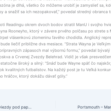
ezóna je dlhá, všetko čo môžeme urobiť je zamyslieť sa, k
yby a snažiť sa ich nezopakovať,” povedal stredný obranca t
oti Readingu okrem dvoch bodov stratil ManU i svojho hv
yna Rooneyho, ktorý v závere prvého polčasu po strete s
rpel vlásenkovú zlomeninu ľavého chodidla. Anglický repr
 bude liečiť približne dva mesiace. “Strata Wayna je Veľký
prípravných zápasoch mal výbornú formu,” povedal bývalý
skva a Crvenej Zvezdy Belehrad. Vidič je však presvedčen
ostatočne široký a silný: “Snáď bude Wayne späť čo najskô
ok kvalitných futbalistov. Na každý post je tu Veľká konkur
hráčov, ktorý dokážu dávať góly.”
Keane si podal hviezdy pod papučou