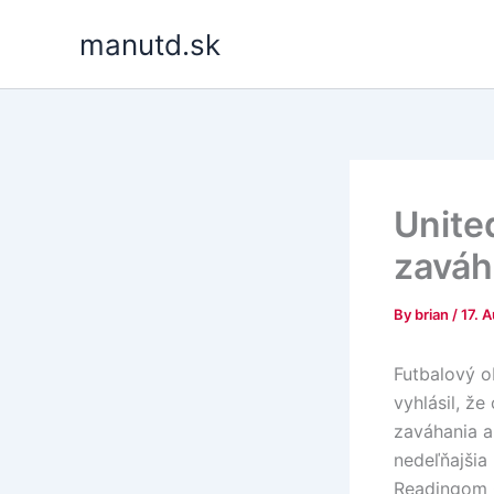
Skip
manutd.sk
to
content
Unite
zaváha
By
brian
/
17. 
Futbalový o
vyhlásil, ž
zaváhania a
nedeľňajšia
Readingom 0