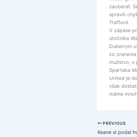
zaoberať. S
spravili ch
Trafford.
V zápase pr
útočníka Wa
Duberrym ut
zo zranenia
mužstvo, v 
Spartaka Mo
United je d
však dostat
máme mnoho 
PREVIOUS