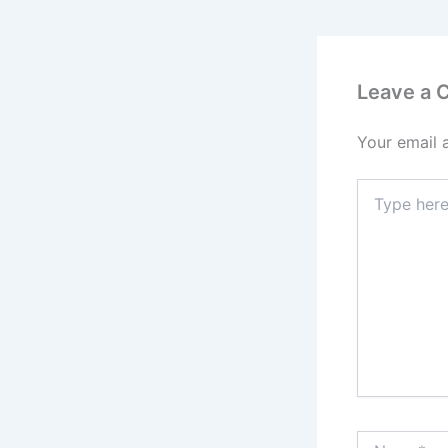
Leave a
Your email 
Type
here..
Name*