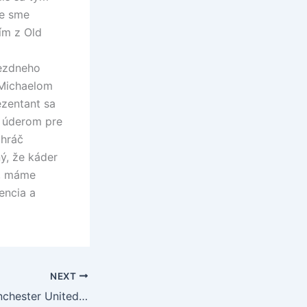
de sme
ím z Old
iezdneho
 Michaelom
ezentant sa
m úderom pre
 hráč
ý, že káder
r, máme
encia a
NEXT
Portsmouth – Manchester United 1:1 (0:1)