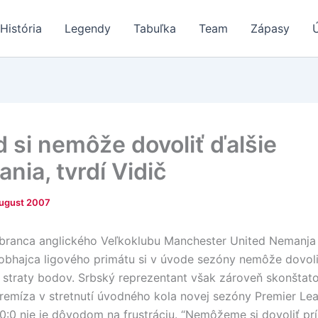
História
Legendy
Tabuľka
Team
Zápasy
d si nemôže dovoliť ďalšie
nia, tvrdí Vidič
August 2007
branca anglického Veľkoklubu Manchester United Nemanja 
e obhajca ligového primátu si v úvode sezóny nemôže dovoli
 straty bodov. Srbský reprezentant však zároveň skonštato
 remíza v stretnutí úvodného kola novej sezóny Premier Le
:0 nie je dôvodom na frustráciu. “Nemôžeme si dovoliť prí