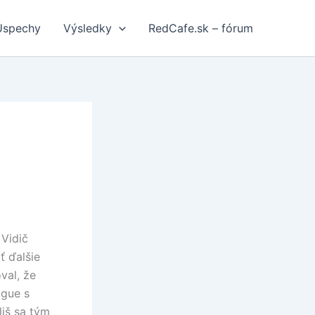
Úspechy
Výsledky
RedCafe.sk – fórum
Vidič
ť ďalšie
val, že
ague s
liš sa tým