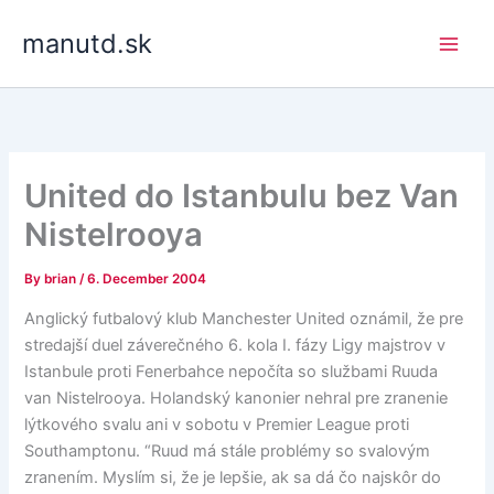
Skip
manutd.sk
to
content
United do Istanbulu bez Van
Nistelrooya
By
brian
/
6. December 2004
Anglický futbalový klub Manchester United oznámil, že pre
stredajší duel záverečného 6. kola I. fázy Ligy majstrov v
Istanbule proti Fenerbahce nepočíta so službami Ruuda
van Nistelrooya. Holandský kanonier nehral pre zranenie
lýtkového svalu ani v sobotu v Premier League proti
Southamptonu. “Ruud má stále problémy so svalovým
zranením. Myslím si, že je lepšie, ak sa dá čo najskôr do