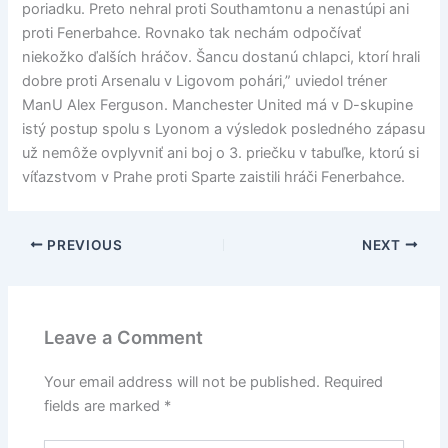
poriadku. Preto nehral proti Southamtonu a nenastúpi ani
proti Fenerbahce. Rovnako tak nechám odpočívať
niekožko ďalších hráčov. Šancu dostanú chlapci, ktorí hrali
dobre proti Arsenalu v Ligovom pohári,” uviedol tréner
ManU Alex Ferguson. Manchester United má v D-skupine
istý postup spolu s Lyonom a výsledok posledného zápasu
už nemôže ovplyvniť ani boj o 3. priečku v tabuľke, ktorú si
víťazstvom v Prahe proti Sparte zaistili hráči Fenerbahce.
PREVIOUS
NEXT
Leave a Comment
Your email address will not be published.
Required
fields are marked
*