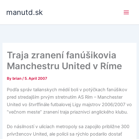
Skip
manutd.sk
to
content
Traja zranení fanúšikovia
Manchestru United v Ríme
By
brian
/
5. April 2007
Podľa správ talianskych médií boli v potýčkach fanúšikov
pred stredajším prvým stretnutím AS Rím – Manchester
United vo štvrťfinále futbalovej Ligy majstrov 2006/2007 vo
“večnom meste” zranení traja priaznivci anglického klubu.
Do násilností v uliciach metropoly sa zapojilo približne 300
prívržencov United, ale polícii sa rýchlo podarilo dostať