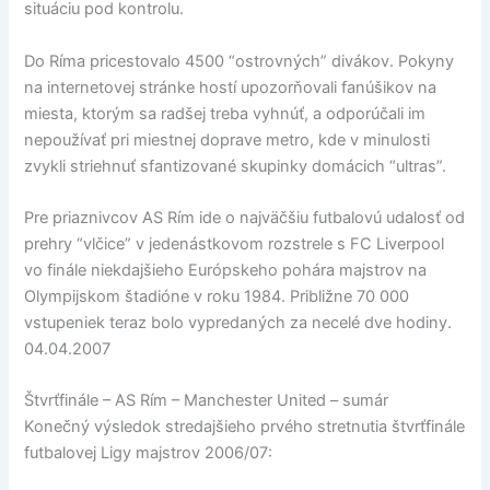
situáciu pod kontrolu.
Do Ríma pricestovalo 4500 “ostrovných” divákov. Pokyny
na internetovej stránke hostí upozorňovali fanúšikov na
miesta, ktorým sa radšej treba vyhnúť, a odporúčali im
nepoužívať pri miestnej doprave metro, kde v minulosti
zvykli striehnuť sfantizované skupinky domácich “ultras”.
Pre priaznivcov AS Rím ide o najväčšiu futbalovú udalosť od
prehry “vlčice” v jedenástkovom rozstrele s FC Liverpool
vo finále niekdajšieho Európskeho pohára majstrov na
Olympijskom štadióne v roku 1984. Približne 70 000
vstupeniek teraz bolo vypredaných za necelé dve hodiny.
04.04.2007
Štvrťfinále – AS Rím – Manchester United – sumár
Konečný výsledok stredajšieho prvého stretnutia štvrťfinále
futbalovej Ligy majstrov 2006/07: