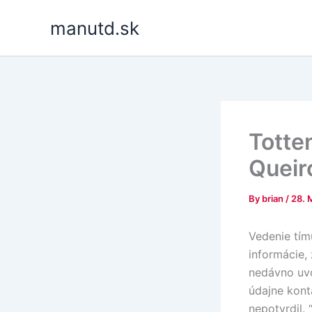
Skip
manutd.sk
to
content
Totte
Queir
By
brian
/
28. 
Vedenie tím
informácie,
nedávno uvo
údajne kont
nepotvrdil.