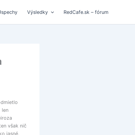
Úspechy
Výsledky
RedCafe.sk – fórum
a
odmietlo
 len
eiroza
ten však nič
ko jasné,