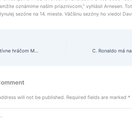
kamžite oznámime naším priaznivcom,” vyhlásil Arnesen. T
lynulej sezóne na 14. mieste. Väčšinu sezóny ho viedol Davi
Alan Smith definitívne hráčom Manchestru United
 Comment
address will not be published.
Required fields are marked
*