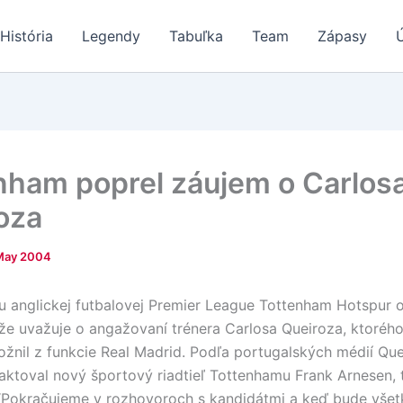
História
Legendy
Tabuľka
Team
Zápasy
nham poprel záujem o Carlos
oza
May 2004
u anglickej futbalovej Premier League Tottenham Hotspur 
 že uvažuje o angažovaní trénera Carlosa Queiroza, ktorého
žnil z funkcie Real Madrid. Podľa portugalských médií Qu
aktoval nový športový riadtieľ Tottenhamu Frank Arnesen, 
 “Pokračujeme v rozhovoroch s kandidátmi a keď bude všet