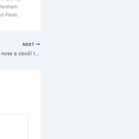
ottenham
d Pleat.
NEXT
C. Ronaldo má na nose a obočí tri stehy