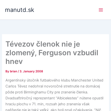
Skip
manutd.sk
to
content
Tévezov členok nie je
zlomený, Ferguson vzbudil
hnev
By
brian
/
3. January 2008
Argentínsky útočník futbalového klubu Manchester United
Carlos Tévez nedohral novoročné stretnutie na domácej
pôde proti Birminghamu City pre zranenie členka.
Dvadsaťtriročný reprezentant “Albicelestes” nútene opustil
hraciu plochu v 71. min, rozsah jeho zranenia však
našťastie nie je taký veľký, ako boli prvé očakávania. “Nič