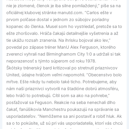
nie je zlomené, členok je iba silne pomliaždený,” píše sa na
oficiálnej klubovej stránke manutd.com. “Carlos ešte v
prvom polčase dostal v jednom zo súbojov poriadny
kopanec do členka. Musel som ho vystriedať, pretože sa to
ešte zhoršovalo. Hráča čakajú detailnejšie vyšetrenia a až
tie ukážu rozsah zranenia. Na ihrisku bojoval ako lev,”
povedal po zápase tréner ManU Alex Ferguson, ktorého
zverenci vyhrali nad Birminghamom City 1:0 a udržali si tak
neporazenosť s týmto súperom od roku 1978.
Škótsky trénerský bard kritizoval po stretnutí priaznivcov
United, údajne hráčom veľmi nepomohli. “Obecenstvo bolo
mŕtve. Ešte nikdy tu nebolo také ticho. Potrebujeme, aby
nám naši priaznivci vytvorili na štadióne dobrú atmosféru,
lebo hráči to potrebujú. Cítil som sa ako na pohrebe,”
posťažoval sa Feguson. Reakcie na seba nenechali dlho
čakať, fanúšikovia Manchestru poukazujú na správanie sa
usporiadateľov. “Nemôžeme sa ani postaviť a robiť hluk. Ak
sa o to pokúsite, už sú pri vás usporiadatelia, ktorí vás chcú