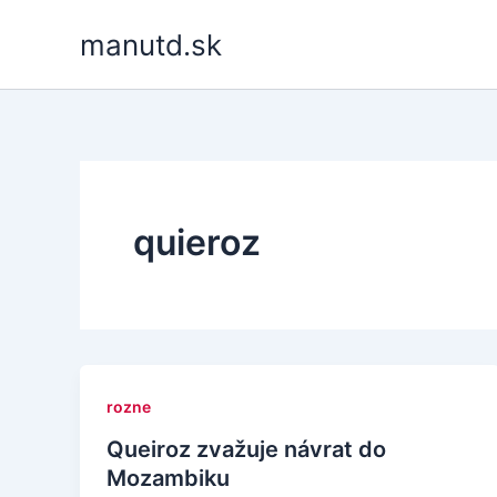
Skip
manutd.sk
to
content
quieroz
rozne
Queiroz zvažuje návrat do
Mozambiku