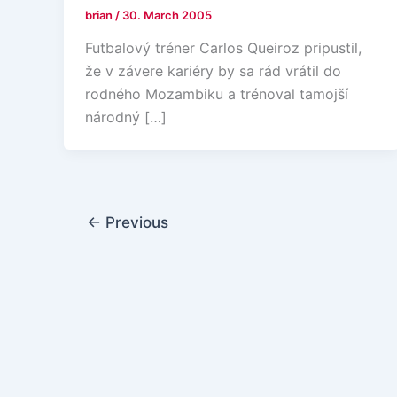
brian
/
30. March 2005
Futbalový tréner Carlos Queiroz pripustil,
že v závere kariéry by sa rád vrátil do
rodného Mozambiku a trénoval tamojší
národný […]
←
Previous