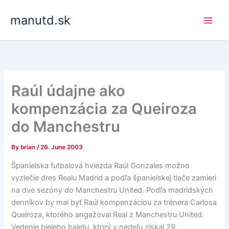
Skip
manutd.sk
to
content
Raúl údajne ako
kompenzácia za Queiroza
do Manchestru
By
brian
/
26. June 2003
Španielska futbalová hviezda Raúl Gonzales možno
vyzlečie dres Realu Madrid a podľa španielskej tlače zamieri
na dve sezóny do Manchestru United. Podľa madridských
denníkov by mal byť Raúl kompenzáciou za trénera Carlosa
Queiroza, ktorého angažoval Real z Manchestru United.
Vedenie bieleho baletu, ktorý v nedeľu získal 29.