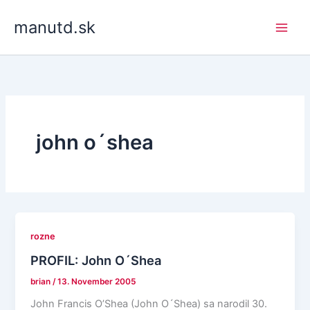
Skip
manutd.sk
to
content
john o´shea
rozne
PROFIL: John O´Shea
brian
/
13. November 2005
John Francis O’Shea (John O´Shea) sa narodil 30.