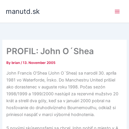
Skip
manutd.sk
to
content
PROFIL: John O´Shea
By
brian
/
13. November 2005
John Francis O’Shea (John O´Shea) sa narodil 30. apríla
1981 vo Waterforde, Írsko. Do Manchestru United prišiel
ako dorastenec v auguste roku 1998. Počas sezón
1998/1999 a 1999/2000 nastúpil za rezervné mužstvo 20
krát a strelil dva góly, keď sa v januári 2000 pobral na
hosťovanie do druhodivízneho Bournemouthu, odkiaž si
priniesol naspäť v marci výborné hodnotenia.
S novými skúsenosťami sa chcel John pobiť o miesto v A