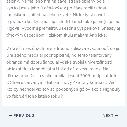
zálohy. Najmä jeho hra na žavej strane obrany bola
vynikajúca a jeho útočné výlety po čiare robili radosť
fanúšikom United na celom svete. Niekedy si dovolil
filigránske kúsky aj na lepších dribléroch ako je on (napr. na
Figovi). Výbornú premiérovú sezónu vyšperkoval Sheasy aj
tímovým úspechom – ziskom titulu majstra Anglicka.
V ďalších sezónach prišla trochu kolísavá výkonnosť, čo je
u mladého hráča aj pochopiteľné, no tento talentovaný
obranca má dobrú šancu aj vďaka svojej univerzálnosti
obliekať dres Manchestru United ešte veža rokov. Na
dôkaz toho, že sa s ním počíta, jeseni 2005 podpísal John
O’Shea s červenými diablami nový 4-ročný kontrakt. Veď
kto by nechcel vidieť viac podobných gólov ako z Highbury
vo februári toho istého roku ?
PREVIOUS
NEXT