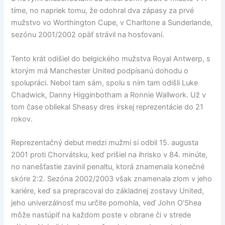
tíme, no napriek tomu, že odohral dva zápasy za prvé
mužstvo vo Worthington Cupe, v Charltone a Sunderlande,
sezónu 2001/2002 opäť strávil na hosťovaní.
Tento krát odišiel do belgického mužstva Royal Antwerp, s
ktorým má Manchester United podpísanú dohodu o
spolupráci. Nebol tam sám, spolu s ním tam odišli Luke
Chadwick, Danny Higginbotham a Ronnie Wallwork. Už v
tom čase obliekal Sheasy dres írskej reprezentácie do 21
rokov.
Reprezentačný debut medzi mužmi si odbil 15. augusta
2001 proti Chorvátsku, keď prišiel na ihrisko v 84. minúte,
no nanešťastie zavinil penaltu, ktorá znamenala konečné
skóre 2:2. Sezóna 2002/2003 však znamenala zlom v jeho
kariére, keď sa prepracoval do základnej zostavy United,
jeho univerzálnosť mu určite pomohla, veď John O’Shea
môže nastúpiť na každom poste v obrane či v strede