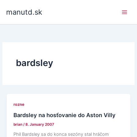
Skip
manutd.sk
to
content
bardsley
rozne
Bardsley na hosťovanie do Aston Villy
brian
/
8. January 2007
Phil Bardsley sa do konca sezóny stal hráčom