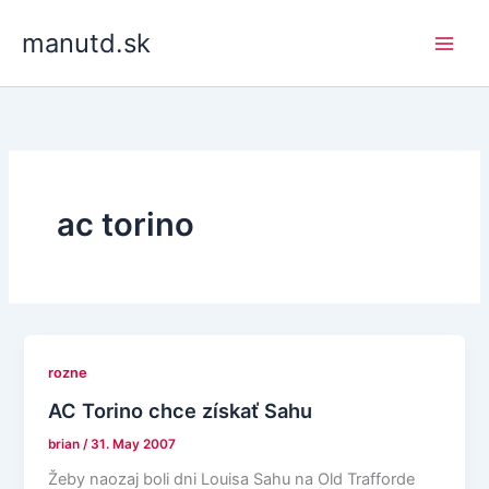
Skip
manutd.sk
to
content
ac torino
rozne
AC Torino chce získať Sahu
brian
/
31. May 2007
Žeby naozaj boli dni Louisa Sahu na Old Trafforde