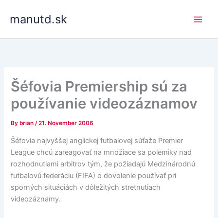
Skip
manutd.sk
to
content
Šéfovia Premiership sú za
používanie videozáznamov
By
brian
/
21. November 2006
Šéfovia najvyššej anglickej futbalovej súťaže Premier
League chcú zareagovať na množiace sa polemiky nad
rozhodnutiami arbitrov tým, že požiadajú Medzinárodnú
futbalovú federáciu (FIFA) o dovolenie používať pri
sporných situáciách v dôležitých stretnutiach
videozáznamy.