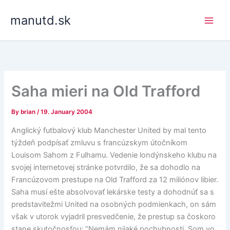
Skip
manutd.sk
to
content
Saha mieri na Old Trafford
By
brian
/
19. January 2004
Anglický futbalový klub Manchester United by mal tento
týždeň podpísať zmluvu s francúzskym útočníkom
Louisom Sahom z Fulhamu. Vedenie londýnskeho klubu na
svojej internetovej stránke potvrdilo, že sa dohodlo na
Francúzovom prestupe na Old Trafford za 12 miliónov libier.
Saha musí ešte absolvovať lekárske testy a dohodnúť sa s
predstavitežmi United na osobných podmienkach, on sám
však v utorok vyjadril presvedčenie, že prestup sa čoskoro
stane skutočnosťou: “Nemám nijaké pochybnosti. Som vo